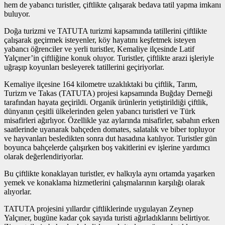
hem de yabancı turistler, çiftlikte çalışarak bedava tatil yapma imkanı
buluyor.
Doğa turizmi ve TATUTA turizmi kapsamında tatillerini çiftlikte
çalışarak geçirmek isteyenler, köy hayatını keşfetmek isteyen
yabancı öğrenciler ve yerli turistler, Kemaliye ilçesinde Latif
Yalçıner’in çiftliğine konuk oluyor. Turistler, çiftlikte arazi işleriyle
uğraşıp koyunları besleyerek tatillerini geçiriyorlar.
Kemaliye ilçesine 164 kilometre uzaklıktaki bu çiftlik, Tarım,
Turizm ve Takas (TATUTA) projesi kapsamında Buğday Derneği
tarafından hayata geçirildi. Organik ürünlerin yetiştirildiği çiftlik,
dünyanın çeşitli ülkelerinden gelen yabancı turistleri ve Türk
misafirleri ağırlıyor. Özellikle yaz aylarında misafirler, sabahın erken
saatlerinde uyanarak bahçeden domates, salatalık ve biber topluyor
ve hayvanları besledikten sonra dut hasadına katılıyor. Turistler gün
boyunca bahçelerde çalışırken boş vakitlerini ev işlerine yardımcı
olarak değerlendiriyorlar.
Bu çiftlikte konaklayan turistler, ev halkıyla aynı ortamda yaşarken
yemek ve konaklama hizmetlerini çalışmalarının karşılığı olarak
alıyorlar.
TATUTA projesini yıllardır çiftliklerinde uygulayan Zeynep
Yalçıner, bugüne kadar çok sayıda turisti ağırladıklarını belirtiyor.