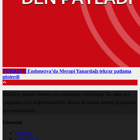
TÜRKIYE
Endonezya’da Merapi Yanardağı tekrar patlama
gösterdi
BirHaber teması birtema.com tarafından üretilmiştir. Bu alanı seo
çalışmanız için değerlendirebilir, siteniz ile alakalı kelime gruplarına
yer verebilirsiniz.
Ekonomi
Haberler
Canlı Borsa