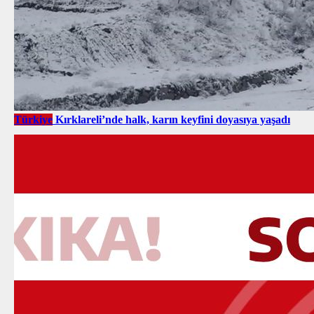
Türkiye
Kırklareli’nde halk, karın keyfini doyasıya yaşadı