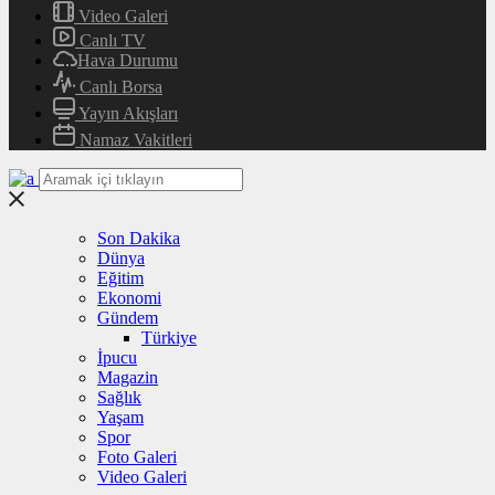
Video Galeri
Canlı TV
Hava Durumu
Canlı Borsa
Yayın Akışları
Namaz Vakitleri
Son Dakika
Dünya
Eğitim
Ekonomi
Gündem
Türkiye
İpucu
Magazin
Sağlık
Yaşam
Spor
Foto Galeri
Video Galeri