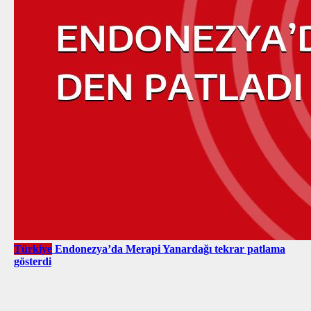
Türkiye
Endonezya’da Merapi Yanardağı tekrar patlama
gösterdi