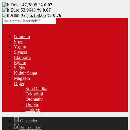
Dolar
47,3895
% 0.07
Euro
53,9648
% 0.07
Altın (Gr)
6.158,65
%-0,76
Gündem
Spor
Yaşam
Siyaset
Ekonomi
Eğitim
Sağlık
Kültür Sanat
Magazin
Diğer
Son Dakika
Teknoloji
Otomativ
Dünya
Türkiye
Gazeteler
Foto Galeri