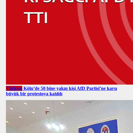
Türkiye
Köln’de 50 bine yakın kişi AfD Partisi’ne karşı
büyük bir protestoya katıldı