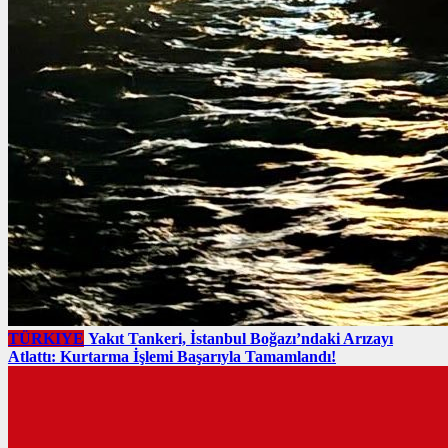
TÜRKIYE
Yakıt Tankeri, İstanbul Boğazı’ndaki Arızayı
Atlattı: Kurtarma İşlemi Başarıyla Tamamlandı!