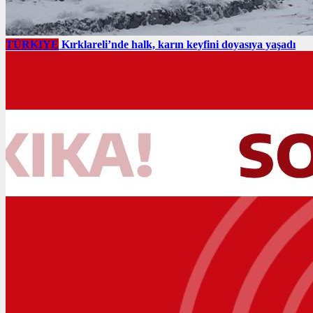
TÜRKIYE
Kırklareli’nde halk, karın keyfini doyasıya yaşadı