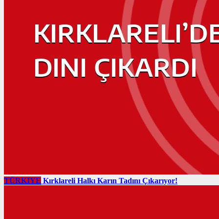
TÜRKIYE
Kırklareli Halkı Karın Tadını Çıkarıyor!