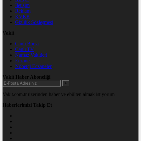
İletişim
Reklam
KVKK
Gizlilik Sözleşmesi
Vakit
Canlı Borsa
Canlı TV
Namaz Vakitleri
Eczane
Nöbetçi Eczaneler
Vakit Haber Aboneliği
+
Vakit.com.tr üzerinden haber ve ebülten almak istiyorum
Haberlerimizi Takip Et