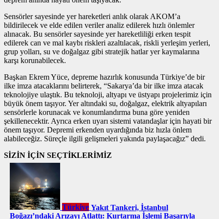
Sensörler sayesinde yer hareketleri anlık olarak AKOM’a
bildirilecek ve elde edilen veriler analiz edilerek hızlı önlemler
alınacak. Bu sensörler sayesinde yer hareketliliği erken tespit
edilerek can ve mal kaybı riskleri azaltılacak, riskli yerleşim yerleri,
grup yolları, su ve doğalgaz gibi stratejik hatlar yer kaymalarına
karşı korunabilecek.
Başkan Ekrem Yüce, depreme hazırlık konusunda Türkiye’de bir
ilke imza atacaklarını belirterek, “Sakarya’da bir ilke imza atacak
teknolojiye ulaştık. Bu teknoloji, altyapı ve üstyapı projelerimiz için
büyük önem taşıyor. Yer altındaki su, doğalgaz, elektrik altyapıları
sensörlerle korunacak ve konumlandırma buna göre yeniden
şekillenecektir. Ayrıca erken uyarı sistemi vatandaşlar için hayati bir
önem taşıyor. Depremi erkenden uyardığında biz hızla önlem
alabileceğiz. Süreçle ilgili gelişmeleri yakında paylaşacağız” dedi.
SİZİN İÇİN SEÇTİKLERİMİZ
Türkiye
Yakıt Tankeri, İstanbul
Boğazı’ndaki Arızayı Atlattı: Kurtarma İşlemi Başarıyla