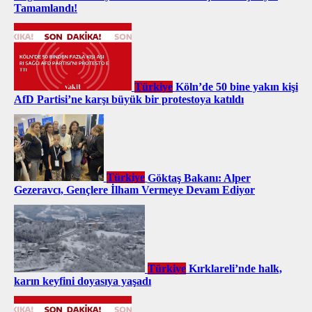
Tamamlandı!
Türkiye
Köln’de 50 bine yakın kişi
AfD Partisi’ne karşı büyük bir protestoya katıldı
Türkiye
Göktaş Bakanı: Alper
Gezeravcı, Gençlere İlham Vermeye Devam Ediyor
Türkiye
Kırklareli’nde halk,
karın keyfini doyasıya yaşadı