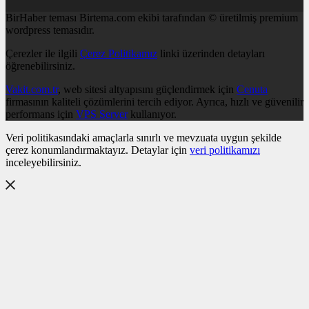
BirHaber teması Birtema.com ekibi tarafından © üretilmiş premium
wordpress temasıdır.
Çerezler ile ilgili
Çerez Politikamız
linki üzerinden detayları
öğrenebilirsiniz.
Vakit.com.tr
, web sitesi altyapısını güçlendirmek için
Cenuta
firmasının kaliteli çözümlerini tercih ediyor. Ayrıca, hızlı ve güvenilir
performans için
VPS Server
kullanıyor.
Veri politikasındaki amaçlarla sınırlı ve mevzuata uygun şekilde
çerez konumlandırmaktayız. Detaylar için
veri politikamızı
inceleyebilirsiniz.