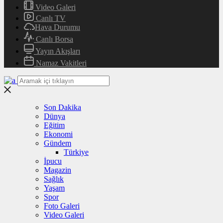
Video Galeri
Canlı TV
Hava Durumu
Canlı Borsa
Yayın Akışları
Namaz Vakitleri
Son Dakika
Dünya
Eğitim
Ekonomi
Gündem
Türkiye
İpucu
Magazin
Sağlık
Yaşam
Spor
Foto Galeri
Video Galeri