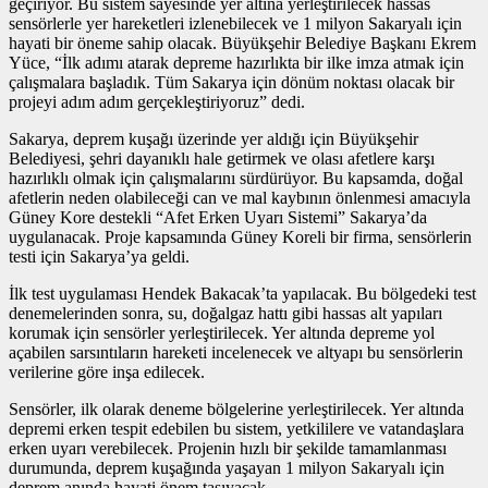
geçiriyor. Bu sistem sayesinde yer altına yerleştirilecek hassas
sensörlerle yer hareketleri izlenebilecek ve 1 milyon Sakaryalı için
hayati bir öneme sahip olacak. Büyükşehir Belediye Başkanı Ekrem
Yüce, “İlk adımı atarak depreme hazırlıkta bir ilke imza atmak için
çalışmalara başladık. Tüm Sakarya için dönüm noktası olacak bir
projeyi adım adım gerçekleştiriyoruz” dedi.
Sakarya, deprem kuşağı üzerinde yer aldığı için Büyükşehir
Belediyesi, şehri dayanıklı hale getirmek ve olası afetlere karşı
hazırlıklı olmak için çalışmalarını sürdürüyor. Bu kapsamda, doğal
afetlerin neden olabileceği can ve mal kaybının önlenmesi amacıyla
Güney Kore destekli “Afet Erken Uyarı Sistemi” Sakarya’da
uygulanacak. Proje kapsamında Güney Koreli bir firma, sensörlerin
testi için Sakarya’ya geldi.
İlk test uygulaması Hendek Bakacak’ta yapılacak. Bu bölgedeki test
denemelerinden sonra, su, doğalgaz hattı gibi hassas alt yapıları
korumak için sensörler yerleştirilecek. Yer altında depreme yol
açabilen sarsıntıların hareketi incelenecek ve altyapı bu sensörlerin
verilerine göre inşa edilecek.
Sensörler, ilk olarak deneme bölgelerine yerleştirilecek. Yer altında
depremi erken tespit edebilen bu sistem, yetkililere ve vatandaşlara
erken uyarı verebilecek. Projenin hızlı bir şekilde tamamlanması
durumunda, deprem kuşağında yaşayan 1 milyon Sakaryalı için
deprem anında hayati önem taşıyacak.