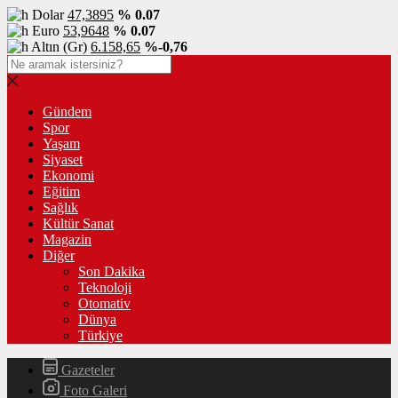
Dolar
47,3895
% 0.07
Euro
53,9648
% 0.07
Altın (Gr)
6.158,65
%-0,76
Gündem
Spor
Yaşam
Siyaset
Ekonomi
Eğitim
Sağlık
Kültür Sanat
Magazin
Diğer
Son Dakika
Teknoloji
Otomativ
Dünya
Türkiye
Gazeteler
Foto Galeri