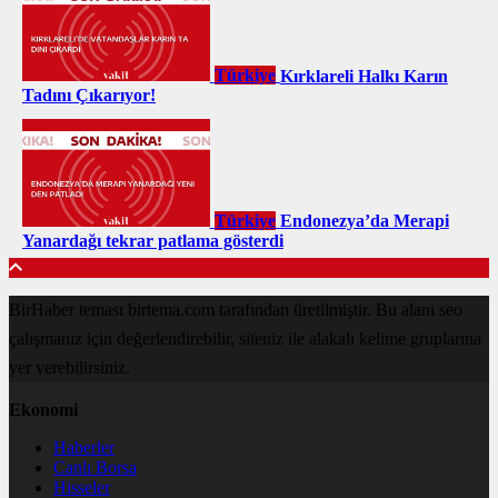
Türkiye
Kırklareli Halkı Karın
Tadını Çıkarıyor!
Türkiye
Endonezya’da Merapi
Yanardağı tekrar patlama gösterdi
BirHaber teması birtema.com tarafından üretilmiştir. Bu alanı seo
çalışmanız için değerlendirebilir, siteniz ile alakalı kelime gruplarına
yer verebilirsiniz.
Ekonomi
Haberler
Canlı Borsa
Hisseler