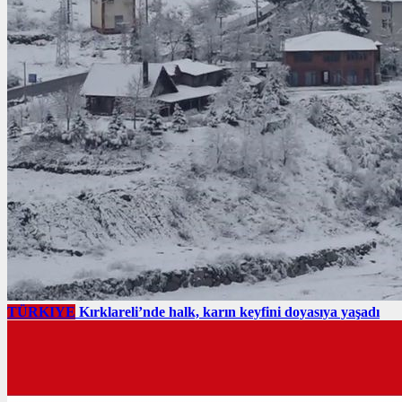
TÜRKIYE
Kırklareli’nde halk, karın keyfini doyasıya yaşadı