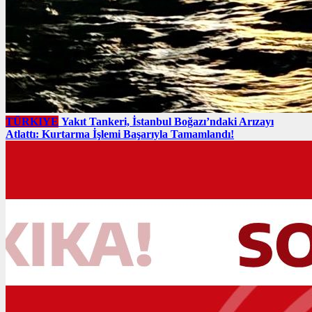
TÜRKIYE
Yakıt Tankeri, İstanbul Boğazı’ndaki Arızayı
Atlattı: Kurtarma İşlemi Başarıyla Tamamlandı!