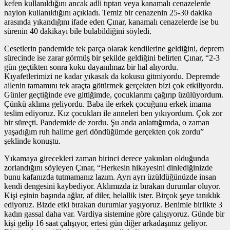
kefen kullanıldığını ancak adli tıptan veya kanamalı cenazelerde
naylon kullanıldığını açıkladı. Temiz bir cenazenin 25-30 dakika
arasında yıkandığını ifade eden Çınar, kanamalı cenazelerde ise bu
sürenin 40 dakikayı bile bulabildiğini söyledi.
Cesetlerin pandemide tek parça olarak kendilerine geldiğini, deprem
sürecinde ise zarar görmüş bir şekilde geldiğini belirten Çınar, “2-3
gün geçtikten sonra koku dayanılmaz bir hal alıyordu.
Kıyafetlerimizi ne kadar yıkasak da kokusu gitmiyordu. Depremde
ailenin tamamını tek araçta götürmek gerçekten bizi çok etkiliyordu.
Günler geçtiğinde eve gittiğimde, çocuklarımı çağırıp üzülüyordum.
Çünkü aklıma geliyordu. Baba ile erkek çocuğunu erkek imama
teslim ediyoruz. Kız çocukları ile anneleri ben yıkıyordum. Çok zor
bir süreçti. Pandemide de zordu. Şu anda anlattığımda, o zaman
yaşadığım ruh halime geri döndüğümde gerçekten çok zordu”
şeklinde konuştu.
Yıkamaya girecekleri zaman birinci derece yakınları olduğunda
zorlandığını söyleyen Çınar, “Herkesin hikayesini dinlediğinizde
bunu kafanızda tutmamanız lazım. Ayrı ayrı üzüldüğünüzde insan
kendi dengesini kaybediyor. Aklımızda iz bırakan durumlar oluyor.
Kişi eşinin başında ağlar, af diler, helallik ister. Birçok şeye tanıklık
ediyoruz. Bizde etki bırakan durumlar yaşıyoruz. Benimle birlikte 3
kadın gassal daha var. Vardiya sistemine göre çalışıyoruz. Günde bir
kişi gelip 16 saat çalışıyor, ertesi gün diğer arkadaşımız geliyor.