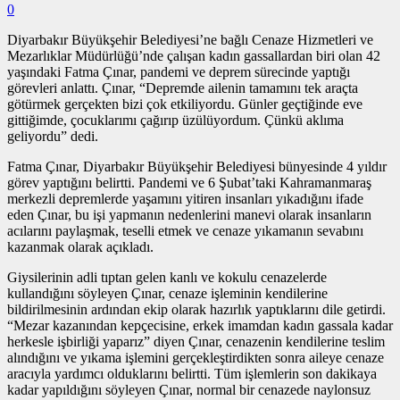
0
Diyarbakır Büyükşehir Belediyesi’ne bağlı Cenaze Hizmetleri ve
Mezarlıklar Müdürlüğü’nde çalışan kadın gassallardan biri olan 42
yaşındaki Fatma Çınar, pandemi ve deprem sürecinde yaptığı
görevleri anlattı. Çınar, “Depremde ailenin tamamını tek araçta
götürmek gerçekten bizi çok etkiliyordu. Günler geçtiğinde eve
gittiğimde, çocuklarımı çağırıp üzülüyordum. Çünkü aklıma
geliyordu” dedi.
Fatma Çınar, Diyarbakır Büyükşehir Belediyesi bünyesinde 4 yıldır
görev yaptığını belirtti. Pandemi ve 6 Şubat’taki Kahramanmaraş
merkezli depremlerde yaşamını yitiren insanları yıkadığını ifade
eden Çınar, bu işi yapmanın nedenlerini manevi olarak insanların
acılarını paylaşmak, teselli etmek ve cenaze yıkamanın sevabını
kazanmak olarak açıkladı.
Giysilerinin adli tıptan gelen kanlı ve kokulu cenazelerde
kullandığını söyleyen Çınar, cenaze işleminin kendilerine
bildirilmesinin ardından ekip olarak hazırlık yaptıklarını dile getirdi.
“Mezar kazanından kepçecisine, erkek imamdan kadın gassala kadar
herkesle işbirliği yaparız” diyen Çınar, cenazenin kendilerine teslim
alındığını ve yıkama işlemini gerçekleştirdikten sonra aileye cenaze
aracıyla yardımcı olduklarını belirtti. Tüm işlemlerin son dakikaya
kadar yapıldığını söyleyen Çınar, normal bir cenazede naylonsuz