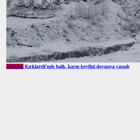
Türkiye
Kırklareli’nde halk, karın keyfini doyasıya yaşadı