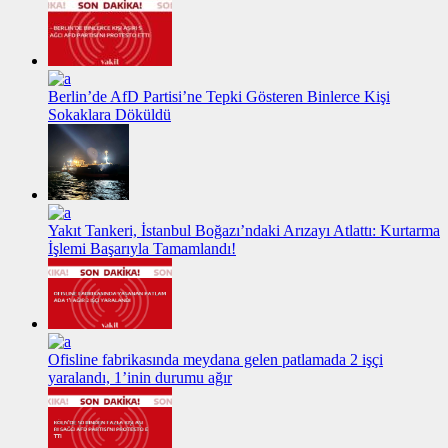
Berlin’de AfD Partisi’ne Tepki Gösteren Binlerce Kişi
Sokaklara Döküldü
Yakıt Tankeri, İstanbul Boğazı’ndaki Arızayı Atlattı: Kurtarma
İşlemi Başarıyla Tamamlandı!
Ofisline fabrikasında meydana gelen patlamada 2 işçi
yaralandı, 1’inin durumu ağır