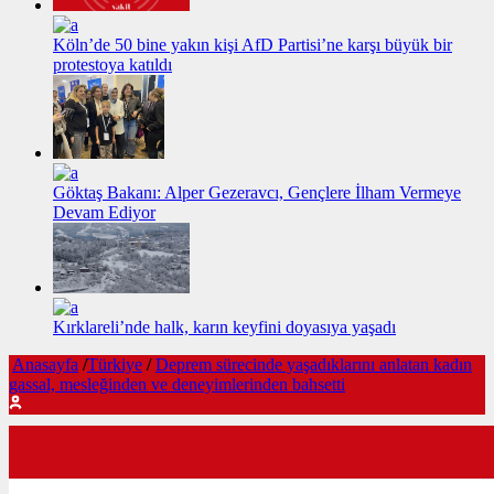
Köln’de 50 bine yakın kişi AfD Partisi’ne karşı büyük bir
protestoya katıldı
Göktaş Bakanı: Alper Gezeravcı, Gençlere İlham Vermeye
Devam Ediyor
Kırklareli’nde halk, karın keyfini doyasıya yaşadı
Anasayfa
/
Türkiye
/
Deprem sürecinde yaşadıklarını anlatan kadın
gassal, mesleğinden ve deneyimlerinden bahsetti