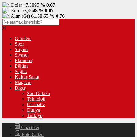
Dolar
47,3895
% 0.07
Euro
53,9648
% 0.07
Altın (Gr)
6.158,65
%-0,76
Gündem
Spor
Yaşam
Siyaset
Ekonomi
Eğitim
Sağlık
Kültür Sanat
Magazin
Diğer
Son Dakika
Teknoloji
Otomativ
Dünya
Türkiye
Gazeteler
Foto Galeri