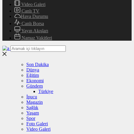
Video Galeri
Canlı TV
Hava Durumu
Canlı Borsa
Yayın Akışları
Namaz Vakitleri
Son Dakika
Dünya
Eğitim
Ekonomi
Gündem
Türkiye
İpucu
Magazin
Sağlık
Yaşam
Spor
Foto Galeri
Video Galeri