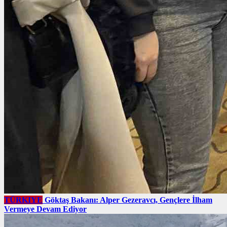
TÜRKIYE
Göktaş Bakanı: Alper Gezeravcı, Gençlere İlham
Vermeye Devam Ediyor