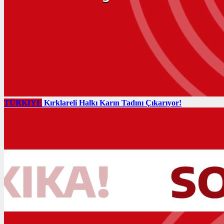
TÜRKIYE
Kırklareli Halkı Karın Tadını Çıkarıyor!