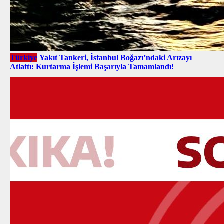
Türkiye
Yakıt Tankeri, İstanbul Boğazı’ndaki Arızayı
Atlattı: Kurtarma İşlemi Başarıyla Tamamlandı!