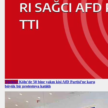
Türkiye
Köln’de 50 bine yakın kişi AfD Partisi’ne karşı
büyük bir protestoya katıldı