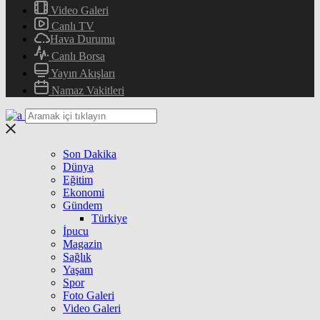
Video Galeri
Canlı TV
Hava Durumu
Canlı Borsa
Yayın Akışları
Namaz Vakitleri
Son Dakika
Dünya
Eğitim
Ekonomi
Gündem
Türkiye
İpucu
Magazin
Sağlık
Yaşam
Spor
Foto Galeri
Video Galeri