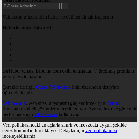
+
Vakit.com.tr üzerinden haber ve ebülten almak istiyorum
Haberlerimizi Takip Et
BirHaber teması Birtema.com ekibi tarafından © üretilmiş premium
wordpress temasıdır.
Çerezler ile ilgili
Çerez Politikamız
linki üzerinden detayları
öğrenebilirsiniz.
Vakit.com.tr
, web sitesi altyapısını güçlendirmek için
Cenuta
firmasının kaliteli çözümlerini tercih ediyor. Ayrıca, hızlı ve güvenilir
performans için
VPS Server
kullanıyor.
Veri politikasındaki amaçlarla sınırlı ve mevzuata uygun şekilde
çerez konumlandırmaktayız. Detaylar için
veri politikamızı
inceleyebilirsiniz.