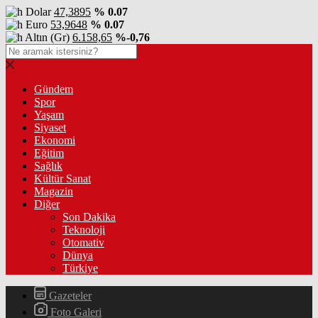
Dolar
47,3895
% 0.07
Euro
53,9648
% 0.07
Altın (Gr)
6.158,65
%-0,76
Gündem
Spor
Yaşam
Siyaset
Ekonomi
Eğitim
Sağlık
Kültür Sanat
Magazin
Diğer
Son Dakika
Teknoloji
Otomativ
Dünya
Türkiye
Gazeteler
Foto Galeri