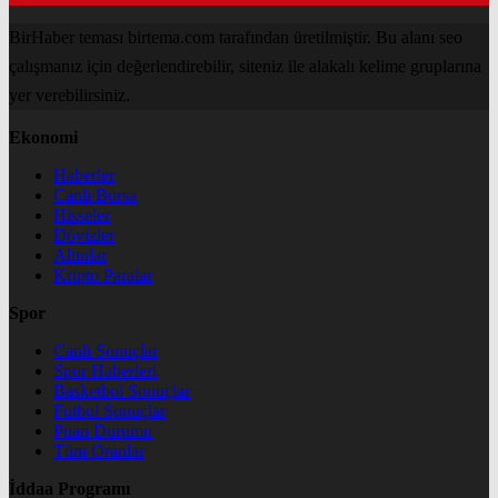
BirHaber teması birtema.com tarafından üretilmiştir. Bu alanı seo
çalışmanız için değerlendirebilir, siteniz ile alakalı kelime gruplarına
yer verebilirsiniz.
Ekonomi
Haberler
Canlı Borsa
Hisseler
Dövizler
Altınlar
Kripto Paralar
Spor
Canlı Sonuçlar
Spor Haberleri
Basketbol Sonuçlar
Futbol Sonuçlar
Puan Durumu
Tüm Oranlar
İddaa Programı