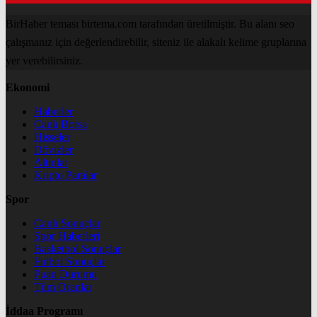
BirHaber teması birtema.com tarafından üretilmiştir. Bu alanı seo
çalışmanız için değerlendirebilir, siteniz ile alakalı kelime gruplarına
yer verebilirsiniz.
Ekonomi
Haberler
Canlı Borsa
Hisseler
Dövizler
Altınlar
Kripto Paralar
Spor
Canlı Sonuçlar
Spor Haberleri
Basketbol Sonuçlar
Futbol Sonuçlar
Puan Durumu
Tüm Oranlar
İddaa Programı