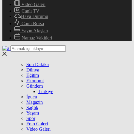
Video Galeri
Canlı TV
Hava Durumu
Canlı Borsa
Yayın Akışları
Namaz Vakitleri
Son Dakika
Dünya
Eğitim
Ekonomi
Gündem
Türkiye
İpucu
Magazin
Sağlık
Yaşam
Spor
Foto Galeri
Video Galeri