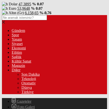
Dolar
47,3895
% 0.07
Euro
53,9648
% 0.07
Altın (Gr)
6.158,65
%-0,76
Gündem
Spor
Yaşam
Siyaset
Ekonomi
Eğitim
Sağlık
Kültür Sanat
Magazin
Diğer
Son Dakika
Teknoloji
Otomativ
Dünya
Türkiye
Gazeteler
Foto Galeri