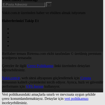
+
Vakit.com.tr üzerinden haber ve ebülten almak istiyorum
Haberlerimizi Takip Et
BirHaber teması Birtema.com ekibi tarafından © üretilmiş premium
wordpress temasıdır.
Çerezler ile ilgili
Çerez Politikamız
linki üzerinden detayları
öğrenebilirsiniz.
Vakit.com.tr
, web sitesi altyapısını güçlendirmek için
Cenuta
firmasının kaliteli çözümlerini tercih ediyor. Ayrıca, hızlı ve güvenilir
performans için
VPS Server
kullanıyor.
Veri politikasındaki amaçlarla sınırlı ve mevzuata uygun şekilde
çerez konumlandırmaktayız. Detaylar için
veri politikamızı
inceleyebilirsiniz.