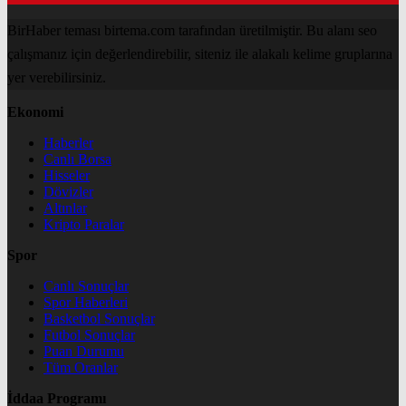
BirHaber teması birtema.com tarafından üretilmiştir. Bu alanı seo
çalışmanız için değerlendirebilir, siteniz ile alakalı kelime gruplarına
yer verebilirsiniz.
Ekonomi
Haberler
Canlı Borsa
Hisseler
Dövizler
Altınlar
Kripto Paralar
Spor
Canlı Sonuçlar
Spor Haberleri
Basketbol Sonuçlar
Futbol Sonuçlar
Puan Durumu
Tüm Oranlar
İddaa Programı