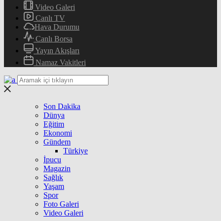
Video Galeri
Canlı TV
Hava Durumu
Canlı Borsa
Yayın Akışları
Namaz Vakitleri
Son Dakika
Dünya
Eğitim
Ekonomi
Gündem
Türkiye
İpucu
Magazin
Sağlık
Yaşam
Spor
Foto Galeri
Video Galeri