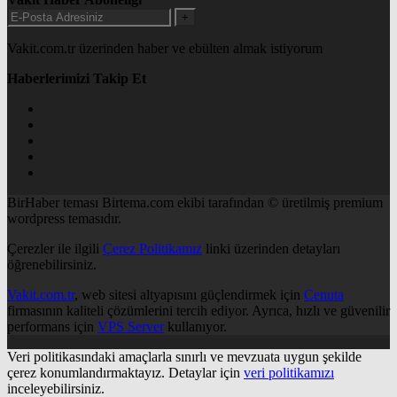
+
Vakit.com.tr üzerinden haber ve ebülten almak istiyorum
Haberlerimizi Takip Et
BirHaber teması Birtema.com ekibi tarafından © üretilmiş premium
wordpress temasıdır.
Çerezler ile ilgili
Çerez Politikamız
linki üzerinden detayları
öğrenebilirsiniz.
Vakit.com.tr
, web sitesi altyapısını güçlendirmek için
Cenuta
firmasının kaliteli çözümlerini tercih ediyor. Ayrıca, hızlı ve güvenilir
performans için
VPS Server
kullanıyor.
Veri politikasındaki amaçlarla sınırlı ve mevzuata uygun şekilde
çerez konumlandırmaktayız. Detaylar için
veri politikamızı
inceleyebilirsiniz.