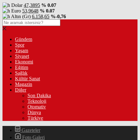
Dolar
47,3895
% 0.07
Euro
53,9648
% 0.07
Altın (Gr)
6.158,65
%-0,76
Gündem
Spor
Yaşam
Siyaset
Ekonomi
Eğitim
Sağlık
Kültür Sanat
Magazin
Diğer
Son Dakika
Teknoloji
Otomativ
Dünya
Türkiye
Gazeteler
Foto Galeri