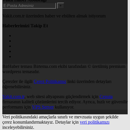
+
Vakit.com.tr üzerinden haber ve ebülten almak istiyorum
Haberlerimizi Takip Et
BirHaber teması Birtema.com ekibi tarafından © üretilmiş premium
wordpress temasıdır.
Çerezler ile ilgili
Çerez Politikamız
linki üzerinden detayları
öğrenebilirsiniz.
Vakit.com.tr
, web sitesi altyapısını güçlendirmek için
Cenuta
firmasının kaliteli çözümlerini tercih ediyor. Ayrıca, hızlı ve güvenilir
performans için
VPS Server
kullanıyor.
Veri politikasındaki amaçlarla sınırlı ve mevzuata uygun şekilde
çerez konumlandırmaktayız. Detaylar için
veri politikamızı
inceleyebilirsiniz.