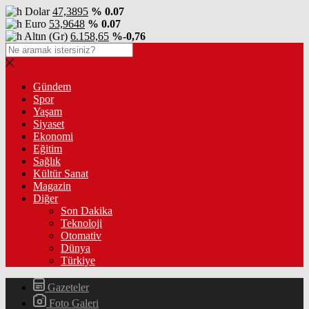
Dolar
47,3895
% 0.07
Euro
53,9648
% 0.07
Altın (Gr)
6.158,65
%-0,76
Gündem
Spor
Yaşam
Siyaset
Ekonomi
Eğitim
Sağlık
Kültür Sanat
Magazin
Diğer
Son Dakika
Teknoloji
Otomativ
Dünya
Türkiye
Gazeteler
Foto Galeri