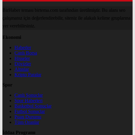
BirHaber teması birtema.com tarafından üretilmiştir. Bu alanı seo
çalışmanız için değerlendirebilir, siteniz ile alakalı kelime gruplarına
yer verebilirsiniz.
Ekonomi
Haberler
Canlı Borsa
Hisseler
Dövizler
Altınlar
Kripto Paralar
Spor
Canlı Sonuçlar
Spor Haberleri
Basketbol Sonuçlar
Futbol Sonuçlar
Puan Durumu
Tüm Oranlar
İddaa Programı