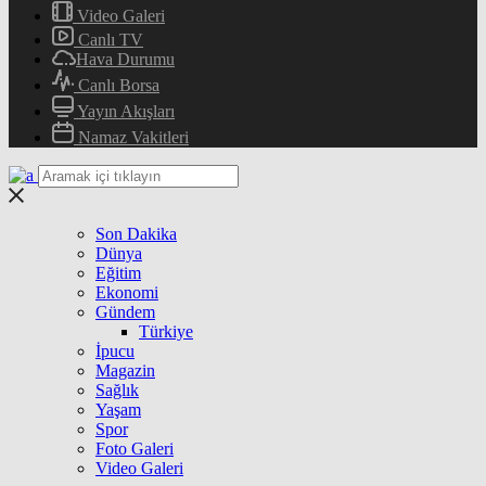
Video Galeri
Canlı TV
Hava Durumu
Canlı Borsa
Yayın Akışları
Namaz Vakitleri
Son Dakika
Dünya
Eğitim
Ekonomi
Gündem
Türkiye
İpucu
Magazin
Sağlık
Yaşam
Spor
Foto Galeri
Video Galeri