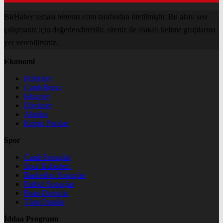
BirHaber teması birtema.com tarafından üretilmiştir. Bu alanı seo
çalışmanız için değerlendirebilir, siteniz ile alakalı kelime gruplarına
yer verebilirsiniz.
Ekonomi
Haberler
Canlı Borsa
Hisseler
Dövizler
Altınlar
Kripto Paralar
Spor
Canlı Sonuçlar
Spor Haberleri
Basketbol Sonuçlar
Futbol Sonuçlar
Puan Durumu
Tüm Oranlar
İddaa Programı