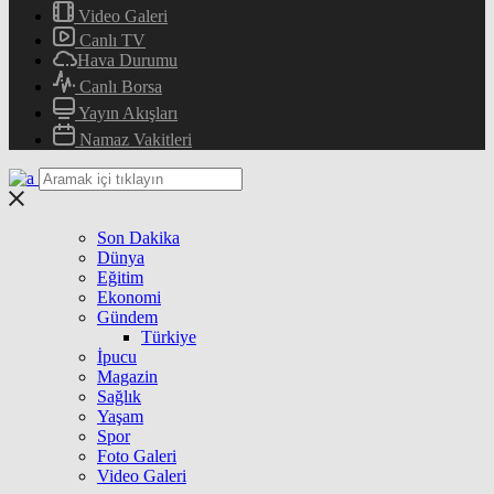
Video Galeri
Canlı TV
Hava Durumu
Canlı Borsa
Yayın Akışları
Namaz Vakitleri
Son Dakika
Dünya
Eğitim
Ekonomi
Gündem
Türkiye
İpucu
Magazin
Sağlık
Yaşam
Spor
Foto Galeri
Video Galeri