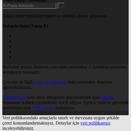
+
Vakit.com.tr üzerinden haber ve ebülten almak istiyorum
Haberlerimizi Takip Et
BirHaber teması Birtema.com ekibi tarafından © üretilmiş premium
wordpress temasıdır.
Çerezler ile ilgili
Çerez Politikamız
linki üzerinden detayları
öğrenebilirsiniz.
Vakit.com.tr
, web sitesi altyapısını güçlendirmek için
Cenuta
firmasının kaliteli çözümlerini tercih ediyor. Ayrıca, hızlı ve güvenilir
performans için
VPS Server
kullanıyor.
Veri politikasındaki amaçlarla sınırlı ve mevzuata uygun şekilde
çerez konumlandırmaktayız. Detaylar için
veri politikamızı
inceleyebilirsiniz.