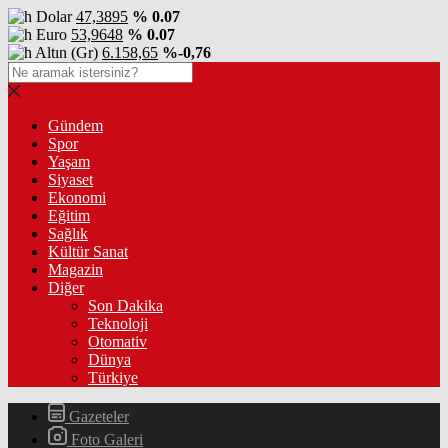
Dolar
47,3895
% 0.07
Euro
53,9648
% 0.07
Altın (Gr)
6.158,65
%-0,76
Gündem
Spor
Yaşam
Siyaset
Ekonomi
Eğitim
Sağlık
Kültür Sanat
Magazin
Diğer
Son Dakika
Teknoloji
Otomativ
Dünya
Türkiye
Gazeteler
Foto Galeri