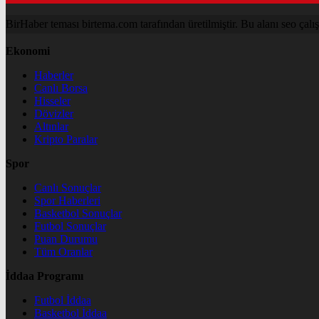
BirHaber teması birtema.com tarafından üretilmiştir. Bu alanı seo çalışma
Ekonomi
Haberler
Canlı Borsa
Hisseler
Dövizler
Altınlar
Kripto Paralar
Spor
Canlı Sonuçlar
Spor Haberleri
Basketbol Sonuçlar
Futbol Sonuçlar
Puan Durumu
Tüm Oranlar
İddaa Programı
Futbol İddaa
Basketbol İddaa