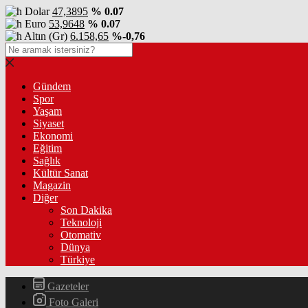
Dolar
47,3895
% 0.07
Euro
53,9648
% 0.07
Altın (Gr)
6.158,65
%-0,76
Gündem
Spor
Yaşam
Siyaset
Ekonomi
Eğitim
Sağlık
Kültür Sanat
Magazin
Diğer
Son Dakika
Teknoloji
Otomativ
Dünya
Türkiye
Gazeteler
Foto Galeri