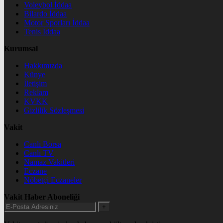
Voleybol İddaa
Bilardo İddaa
Motor Sporları İddaa
Tenis İddaa
Kurumsal
Hakkımızda
Künye
İletişim
Reklam
KVKK
Gizlilik Sözleşmesi
Vakit
Canlı Borsa
Canlı TV
Namaz Vakitleri
Eczane
Nöbetçi Eczaneler
Vakit Haber Aboneliği
+