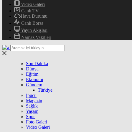
Video Galeri
Canlı TV
Hava Durumu
Canlı Borsa
Yayın Akışları
Namaz Vakitleri
Son Dakika
Dünya
Eğitim
Ekonomi
Gündem
Türkiye
İpucu
Magazin
Sağlık
Yaşam
Spor
Foto Galeri
Video Galeri