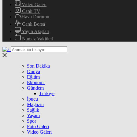
Video Galeri
Canlı TV
Hava Durumu
Canlı Borsa
Yayın Akışları
Namaz Vakitleri
Son Dakika
Dünya
Eğitim
Ekonomi
Gündem
Türkiye
İpucu
Magazin
Sağlık
Yaşam
Spor
Foto Galeri
Video Galeri