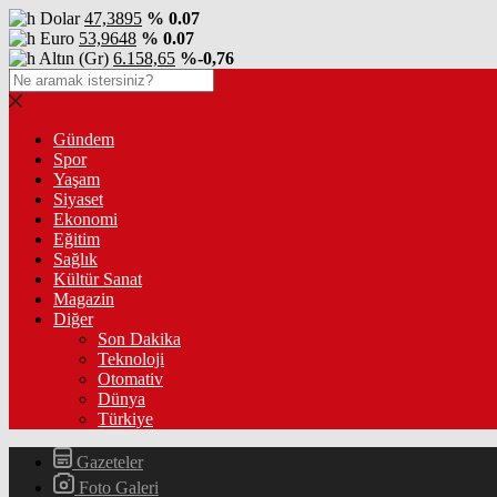
Dolar
47,3895
% 0.07
Euro
53,9648
% 0.07
Altın (Gr)
6.158,65
%-0,76
Gündem
Spor
Yaşam
Siyaset
Ekonomi
Eğitim
Sağlık
Kültür Sanat
Magazin
Diğer
Son Dakika
Teknoloji
Otomativ
Dünya
Türkiye
Gazeteler
Foto Galeri