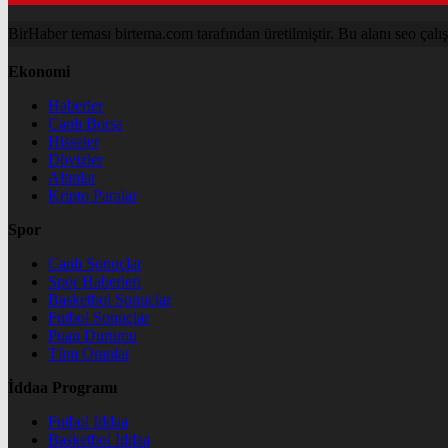
BirHaber teması birtema.com tarafından üretilmiştir. Bu alanı seo çalışma
Ekonomi
Haberler
Canlı Borsa
Hisseler
Dövizler
Altınlar
Kripto Paralar
Spor
Canlı Sonuçlar
Spor Haberleri
Basketbol Sonuçlar
Futbol Sonuçlar
Puan Durumu
Tüm Oranlar
İddaa Programı
Futbol İddaa
Basketbol İddaa