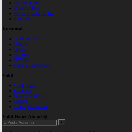
Voleybol İddaa
Bilardo İddaa
Motor Sporları İddaa
Tenis İddaa
Kurumsal
Hakkımızda
Künye
İletişim
Reklam
KVKK
Gizlilik Sözleşmesi
Vakit
Canlı Borsa
Canlı TV
Namaz Vakitleri
Eczane
Nöbetçi Eczaneler
Vakit Haber Aboneliği
+