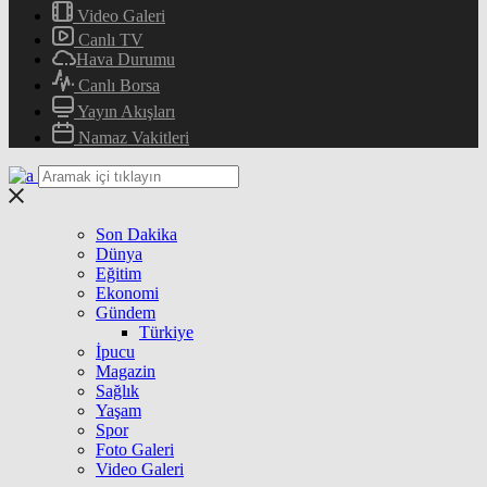
Video Galeri
Canlı TV
Hava Durumu
Canlı Borsa
Yayın Akışları
Namaz Vakitleri
Son Dakika
Dünya
Eğitim
Ekonomi
Gündem
Türkiye
İpucu
Magazin
Sağlık
Yaşam
Spor
Foto Galeri
Video Galeri