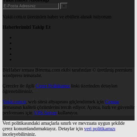
+
Vakit.com.tr üzerinden haber ve ebülten almak istiyorum
Haberlerimizi Takip Et
BirHaber teması Birtema.com ekibi tarafından © üretilmiş premium
wordpress temasıdır.
Çerezler ile ilgili
Çerez Politikamız
linki üzerinden detayları
öğrenebilirsiniz.
Vakit.com.tr
, web sitesi altyapısını güçlendirmek için
Cenuta
firmasının kaliteli çözümlerini tercih ediyor. Ayrıca, hızlı ve güvenilir
performans için
VPS Server
kullanıyor.
Veri politikasındaki amaçlarla sınırlı ve mevzuata uygun şekilde
çerez konumlandırmaktayız. Detaylar için
veri politikamızı
inceleyebilirsiniz.