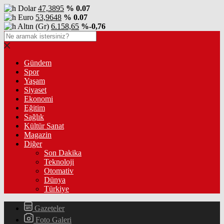
Dolar
47,3895
% 0.07
Euro
53,9648
% 0.07
Altın (Gr)
6.158,65
%-0,76
Gündem
Spor
Yaşam
Siyaset
Ekonomi
Eğitim
Sağlık
Kültür Sanat
Magazin
Diğer
Son Dakika
Teknoloji
Otomativ
Dünya
Türkiye
Gazeteler
Foto Galeri