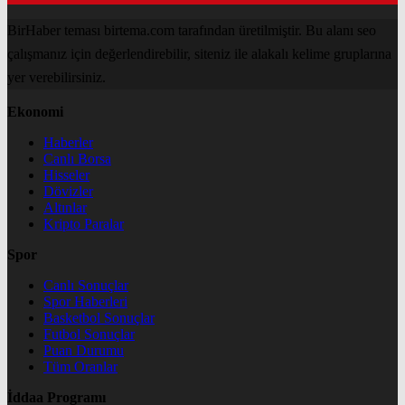
BirHaber teması birtema.com tarafından üretilmiştir. Bu alanı seo
çalışmanız için değerlendirebilir, siteniz ile alakalı kelime gruplarına
yer verebilirsiniz.
Ekonomi
Haberler
Canlı Borsa
Hisseler
Dövizler
Altınlar
Kripto Paralar
Spor
Canlı Sonuçlar
Spor Haberleri
Basketbol Sonuçlar
Futbol Sonuçlar
Puan Durumu
Tüm Oranlar
İddaa Programı