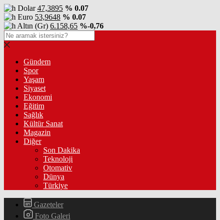
Dolar
47,3895
% 0.07
Euro
53,9648
% 0.07
Altın (Gr)
6.158,65
%-0,76
Gündem
Spor
Yaşam
Siyaset
Ekonomi
Eğitim
Sağlık
Kültür Sanat
Magazin
Diğer
Son Dakika
Teknoloji
Otomativ
Dünya
Türkiye
Gazeteler
Foto Galeri