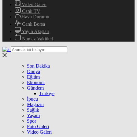
Video Galeri
Canlı TV
Hava Durumu
Canlı Borsa
Yayın Akışları
Namaz Vakitleri
Son Dakika
Dünya
Eğitim
Ekonomi
Gündem
Türkiye
İpucu
Magazin
Sağlık
Yaşam
Spor
Foto Galeri
Video Galeri