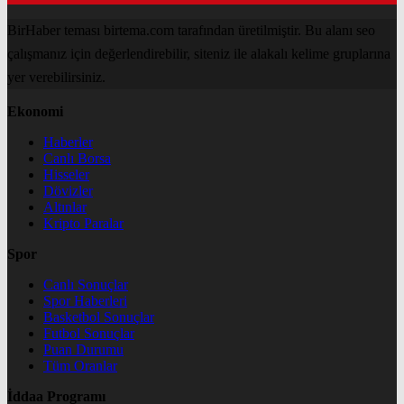
BirHaber teması birtema.com tarafından üretilmiştir. Bu alanı seo
çalışmanız için değerlendirebilir, siteniz ile alakalı kelime gruplarına
yer verebilirsiniz.
Ekonomi
Haberler
Canlı Borsa
Hisseler
Dövizler
Altınlar
Kripto Paralar
Spor
Canlı Sonuçlar
Spor Haberleri
Basketbol Sonuçlar
Futbol Sonuçlar
Puan Durumu
Tüm Oranlar
İddaa Programı