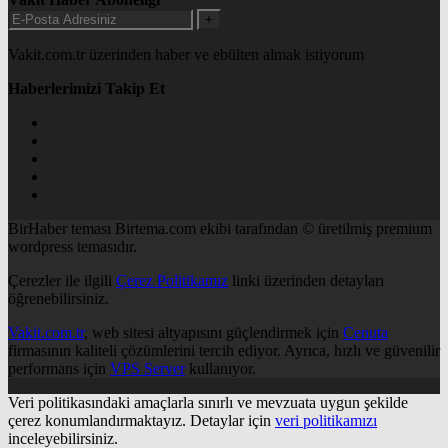
+
Vakit.com.tr üzerinden haber ve ebülten almak istiyorum
Haberlerimizi Takip Et
BirHaber teması Birtema.com ekibi tarafından © üretilmiş premium
wordpress temasıdır.
Çerezler ile ilgili
Çerez Politikamız
linki üzerinden detayları
öğrenebilirsiniz.
Vakit.com.tr
, web sitesi altyapısını güçlendirmek için
Cenuta
firmasının kaliteli çözümlerini tercih ediyor. Ayrıca, hızlı ve güvenilir
performans için
VPS Server
kullanıyor.
Veri politikasındaki amaçlarla sınırlı ve mevzuata uygun şekilde
çerez konumlandırmaktayız. Detaylar için
veri politikamızı
inceleyebilirsiniz.