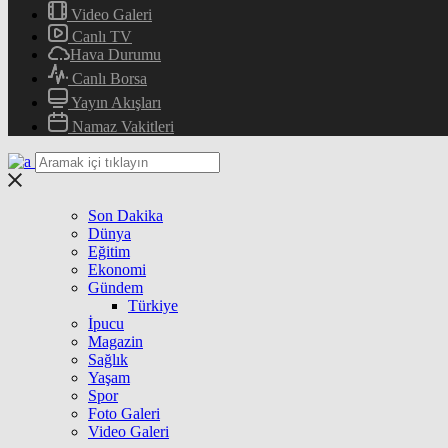
Video Galeri
Canlı TV
Hava Durumu
Canlı Borsa
Yayın Akışları
Namaz Vakitleri
Son Dakika
Dünya
Eğitim
Ekonomi
Gündem
Türkiye
İpucu
Magazin
Sağlık
Yaşam
Spor
Foto Galeri
Video Galeri