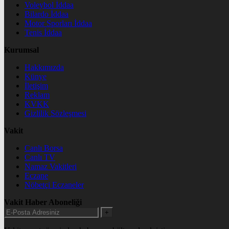
Voleybol İddaa
Bilardo İddaa
Motor Sporları İddaa
Tenis İddaa
Kurumsal
Hakkımızda
Künye
İletişim
Reklam
KVKK
Gizlilik Sözleşmesi
Vakit
Canlı Borsa
Canlı TV
Namaz Vakitleri
Eczane
Nöbetçi Eczaneler
Vakit Haber Aboneliği
+