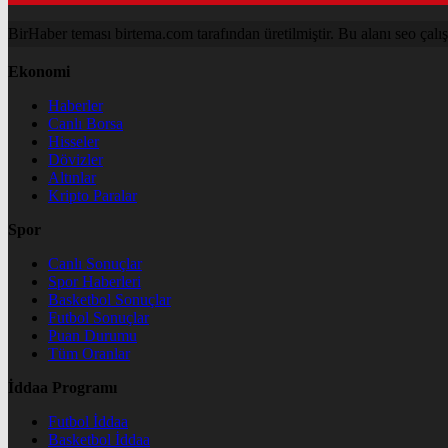
BirHaber teması birtema.com tarafından üretilmiştir. Bu alanı seo çalışma
Ekonomi
Haberler
Canlı Borsa
Hisseler
Dövizler
Altınlar
Kripto Paralar
Spor
Canlı Sonuçlar
Spor Haberleri
Basketbol Sonuçlar
Futbol Sonuçlar
Puan Durumu
Tüm Oranlar
İddaa Programı
Futbol İddaa
Basketbol İddaa