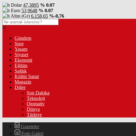
Dolar
47,3895
% 0.07
Euro
53,9648
% 0.07
Altın (Gr)
6.158,65
%-0,76
Gündem
Spor
Yaşam
Siyaset
Ekonomi
Eğitim
Sağlık
Kültür Sanat
Magazin
Diğer
Son Dakika
Teknoloji
Otomativ
Dünya
Türkiye
Gazeteler
Foto Galeri