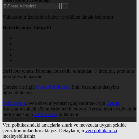
+
Vakit.com.tr üzerinden haber ve ebülten almak istiyorum
Haberlerimizi Takip Et
BirHaber teması Birtema.com ekibi tarafından © üretilmiş premium
wordpress temasıdır.
Çerezler ile ilgili
Çerez Politikamız
linki üzerinden detayları
öğrenebilirsiniz.
Vakit.com.tr
, web sitesi altyapısını güçlendirmek için
Cenuta
firmasının kaliteli çözümlerini tercih ediyor. Ayrıca, hızlı ve güvenilir
performans için
VPS Server
kullanıyor.
Veri politikasındaki amaçlarla sınırlı ve mevzuata uygun şekilde
çerez konumlandırmaktayız. Detaylar için
veri politikamızı
inceleyebilirsiniz.