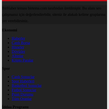
BirHaber teması birtema.com tarafından üretilmiştir. Bu alanı seo
çalışmanız için değerlendirebilir, siteniz ile alakalı kelime gruplarına
yer verebilirsiniz.
Ekonomi
Haberler
Canlı Borsa
Hisseler
Dövizler
Altınlar
Kripto Paralar
Spor
Canlı Sonuçlar
Spor Haberleri
Basketbol Sonuçlar
Futbol Sonuçlar
Puan Durumu
Tüm Oranlar
İddaa Programı