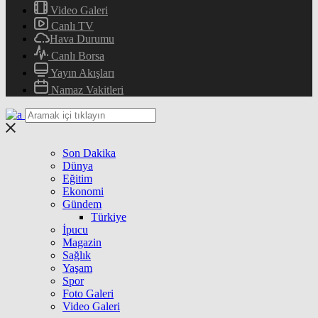
Video Galeri
Canlı TV
Hava Durumu
Canlı Borsa
Yayın Akışları
Namaz Vakitleri
Son Dakika
Dünya
Eğitim
Ekonomi
Gündem
Türkiye
İpucu
Magazin
Sağlık
Yaşam
Spor
Foto Galeri
Video Galeri