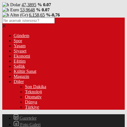
Dolar
47,3895
% 0.07
Euro
53,9648
% 0.07
Altın (Gr)
6.158,65
%-0,76
Gündem
Spor
Yaşam
Siyaset
Ekonomi
Eğitim
Sağlık
Kültür Sanat
Magazin
Diğer
Son Dakika
Teknoloji
Otomativ
Dünya
Türkiye
Gazeteler
Foto Galeri