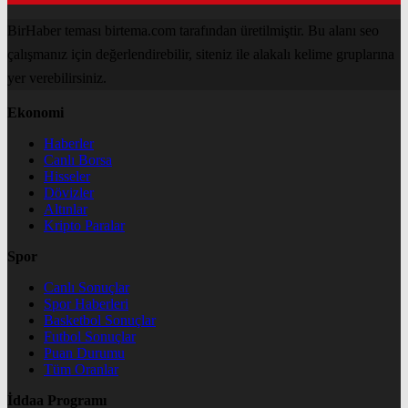
BirHaber teması birtema.com tarafından üretilmiştir. Bu alanı seo
çalışmanız için değerlendirebilir, siteniz ile alakalı kelime gruplarına
yer verebilirsiniz.
Ekonomi
Haberler
Canlı Borsa
Hisseler
Dövizler
Altınlar
Kripto Paralar
Spor
Canlı Sonuçlar
Spor Haberleri
Basketbol Sonuçlar
Futbol Sonuçlar
Puan Durumu
Tüm Oranlar
İddaa Programı