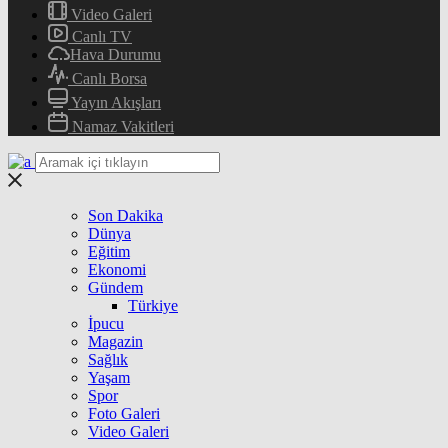
Video Galeri
Canlı TV
Hava Durumu
Canlı Borsa
Yayın Akışları
Namaz Vakitleri
Son Dakika
Dünya
Eğitim
Ekonomi
Gündem
Türkiye
İpucu
Magazin
Sağlık
Yaşam
Spor
Foto Galeri
Video Galeri