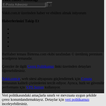
+
Vakit.com.tr üzerinden haber ve ebülten almak istiyorum
Haberlerimizi Takip Et
BirHaber teması Birtema.com ekibi tarafından © üretilmiş premium
wordpress temasıdır.
Çerezler ile ilgili
Çerez Politikamız
linki üzerinden detayları
öğrenebilirsiniz.
Vakit.com.tr
, web sitesi altyapısını güçlendirmek için
Cenuta
firmasının kaliteli çözümlerini tercih ediyor. Ayrıca, hızlı ve güvenilir
performans için
VPS Server
kullanıyor.
Veri politikasındaki amaçlarla sınırlı ve mevzuata uygun şekilde
çerez konumlandırmaktayız. Detaylar için
veri politikamızı
inceleyebilirsiniz.