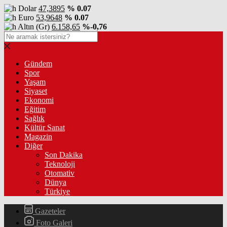
Dolar
47,3895
% 0.07
Euro
53,9648
% 0.07
Altın (Gr)
6.158,65
%-0,76
Gündem
Spor
Yaşam
Siyaset
Ekonomi
Eğitim
Sağlık
Kültür Sanat
Magazin
Diğer
Son Dakika
Teknoloji
Otomativ
Dünya
Türkiye
Gazeteler
Foto Galeri