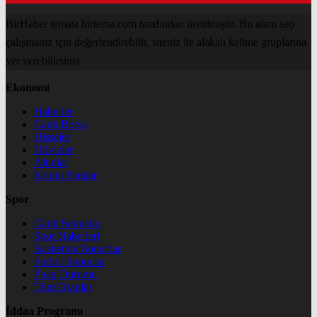
BirHaber teması birtema.com tarafından üretilmiştir. Bu alanı seo
çalışmanız için değerlendirebilir, siteniz ile alakalı kelime gruplarına
yer verebilirsiniz.
Ekonomi
Haberler
Canlı Borsa
Hisseler
Dövizler
Altınlar
Kripto Paralar
Spor
Canlı Sonuçlar
Spor Haberleri
Basketbol Sonuçlar
Futbol Sonuçlar
Puan Durumu
Tüm Oranlar
İddaa Programı