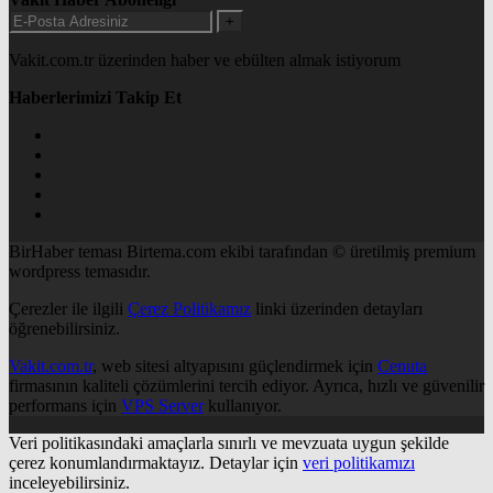
+
Vakit.com.tr üzerinden haber ve ebülten almak istiyorum
Haberlerimizi Takip Et
BirHaber teması Birtema.com ekibi tarafından © üretilmiş premium
wordpress temasıdır.
Çerezler ile ilgili
Çerez Politikamız
linki üzerinden detayları
öğrenebilirsiniz.
Vakit.com.tr
, web sitesi altyapısını güçlendirmek için
Cenuta
firmasının kaliteli çözümlerini tercih ediyor. Ayrıca, hızlı ve güvenilir
performans için
VPS Server
kullanıyor.
Veri politikasındaki amaçlarla sınırlı ve mevzuata uygun şekilde
çerez konumlandırmaktayız. Detaylar için
veri politikamızı
inceleyebilirsiniz.