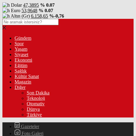
Dolar
47,3895
% 0.07
Euro
53,9648
% 0.07
Altın (Gr)
6.158,65
%-0,76
Gündem
Spor
Yaşam
Siyaset
Ekonomi
Eğitim
Sağlık
Kültür Sanat
Magazin
Diğer
Son Dakika
Teknoloji
Otomativ
Dünya
Türkiye
Gazeteler
Foto Galeri