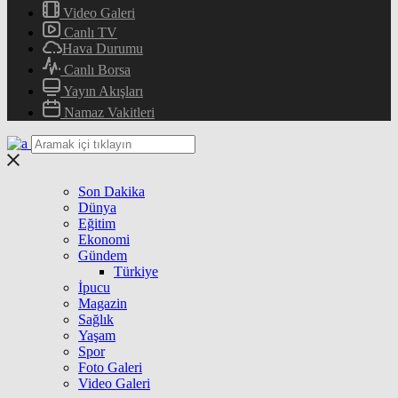
Video Galeri
Canlı TV
Hava Durumu
Canlı Borsa
Yayın Akışları
Namaz Vakitleri
Son Dakika
Dünya
Eğitim
Ekonomi
Gündem
Türkiye
İpucu
Magazin
Sağlık
Yaşam
Spor
Foto Galeri
Video Galeri