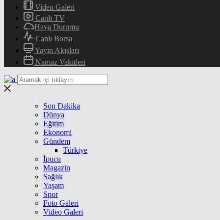
Video Galeri
Canlı TV
Hava Durumu
Canlı Borsa
Yayın Akışları
Namaz Vakitleri
Son Dakika
Dünya
Eğitim
Ekonomi
Gündem
Türkiye
İpucu
Magazin
Sağlık
Yaşam
Spor
Foto Galeri
Video Galeri