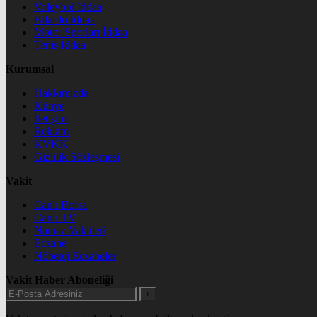
Voleybol İddaa
Bilardo İddaa
Motor Sporları İddaa
Tenis İddaa
Kurumsal
Hakkımızda
Künye
İletişim
Reklam
KVKK
Gizlilik Sözleşmesi
Vakit
Canlı Borsa
Canlı TV
Namaz Vakitleri
Eczane
Nöbetçi Eczaneler
Vakit Haber Aboneliği
+