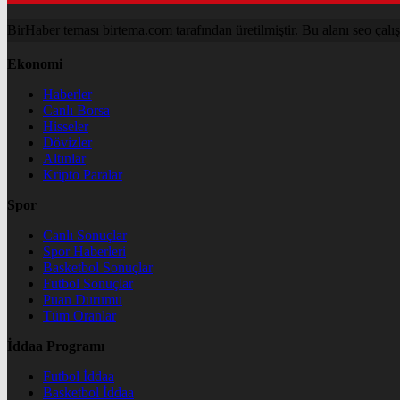
BirHaber teması birtema.com tarafından üretilmiştir. Bu alanı seo çalışma
Ekonomi
Haberler
Canlı Borsa
Hisseler
Dövizler
Altınlar
Kripto Paralar
Spor
Canlı Sonuçlar
Spor Haberleri
Basketbol Sonuçlar
Futbol Sonuçlar
Puan Durumu
Tüm Oranlar
İddaa Programı
Futbol İddaa
Basketbol İddaa