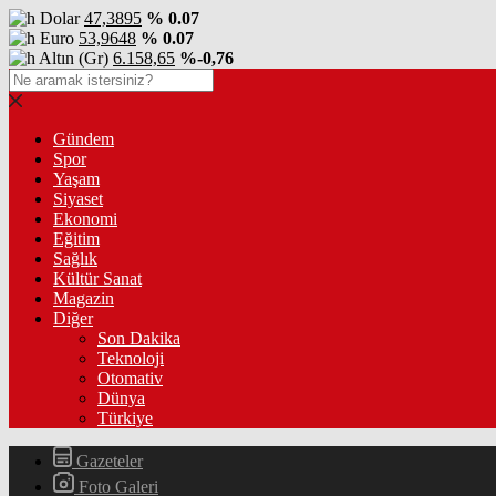
Dolar
47,3895
% 0.07
Euro
53,9648
% 0.07
Altın (Gr)
6.158,65
%-0,76
Gündem
Spor
Yaşam
Siyaset
Ekonomi
Eğitim
Sağlık
Kültür Sanat
Magazin
Diğer
Son Dakika
Teknoloji
Otomativ
Dünya
Türkiye
Gazeteler
Foto Galeri