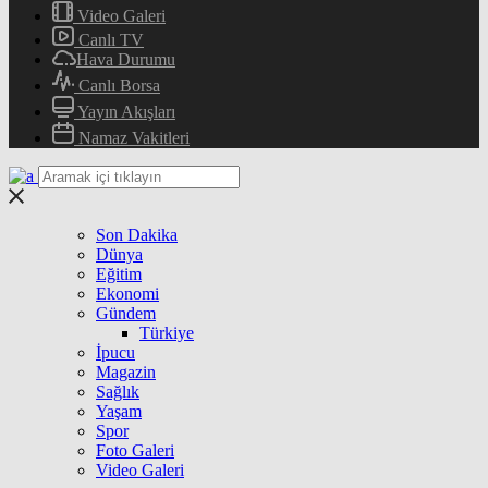
Video Galeri
Canlı TV
Hava Durumu
Canlı Borsa
Yayın Akışları
Namaz Vakitleri
Son Dakika
Dünya
Eğitim
Ekonomi
Gündem
Türkiye
İpucu
Magazin
Sağlık
Yaşam
Spor
Foto Galeri
Video Galeri