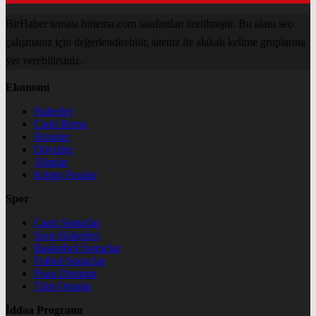
BirHaber teması birtema.com tarafından üretilmiştir. Bu alanı seo
çalışmanız için değerlendirebilir, siteniz ile alakalı kelime gruplarına
yer verebilirsiniz.
Ekonomi
Haberler
Canlı Borsa
Hisseler
Dövizler
Altınlar
Kripto Paralar
Spor
Canlı Sonuçlar
Spor Haberleri
Basketbol Sonuçlar
Futbol Sonuçlar
Puan Durumu
Tüm Oranlar
İddaa Programı