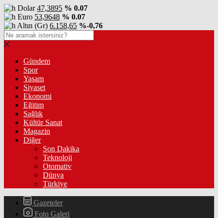
Dolar
47,3895
% 0.07
Euro
53,9648
% 0.07
Altın (Gr)
6.158,65
%-0,76
Gündem
Spor
Yaşam
Siyaset
Ekonomi
Eğitim
Sağlık
Kültür Sanat
Magazin
Diğer
Son Dakika
Teknoloji
Otomativ
Dünya
Türkiye
Gazeteler
Foto Galeri