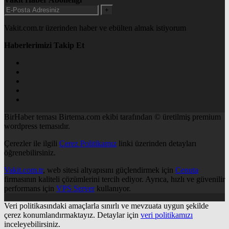
+
Vakit.com.tr üzerinden haber ve ebülten almak istiyorum
Haberlerimizi Takip Et
BirHaber teması Birtema.com ekibi tarafından © üretilmiş premium
wordpress temasıdır.
Çerezler ile ilgili
Çerez Politikamız
linki üzerinden detayları
öğrenebilirsiniz.
Vakit.com.tr
, web sitesi altyapısını güçlendirmek için
Cenuta
firmasının kaliteli çözümlerini tercih ediyor. Ayrıca, hızlı ve güvenilir
performans için
VPS Server
kullanıyor.
Veri politikasındaki amaçlarla sınırlı ve mevzuata uygun şekilde
çerez konumlandırmaktayız. Detaylar için
veri politikamızı
inceleyebilirsiniz.