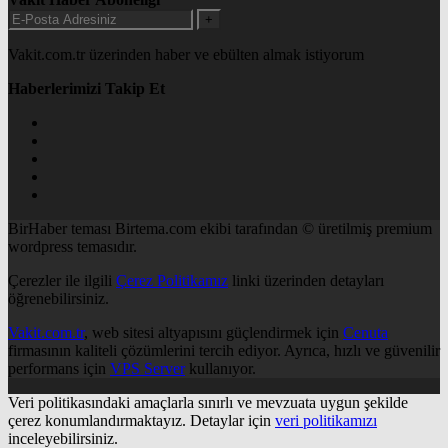
+
Vakit.com.tr üzerinden haber ve ebülten almak istiyorum
Haberlerimizi Takip Et
BirHaber teması Birtema.com ekibi tarafından © üretilmiş premium
wordpress temasıdır.
Çerezler ile ilgili
Çerez Politikamız
linki üzerinden detayları
öğrenebilirsiniz.
Vakit.com.tr
, web sitesi altyapısını güçlendirmek için
Cenuta
firmasının kaliteli çözümlerini tercih ediyor. Ayrıca, hızlı ve güvenilir
performans için
VPS Server
kullanıyor.
Veri politikasındaki amaçlarla sınırlı ve mevzuata uygun şekilde
çerez konumlandırmaktayız. Detaylar için
veri politikamızı
inceleyebilirsiniz.