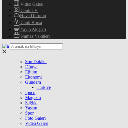
Video Galeri
Canlı TV
Hava Durumu
Canlı Borsa
Yayın Akışları
Namaz Vakitleri
Son Dakika
Dünya
Eğitim
Ekonomi
Gündem
Türkiye
İpucu
Magazin
Sağlık
Yaşam
Spor
Foto Galeri
Video Galeri