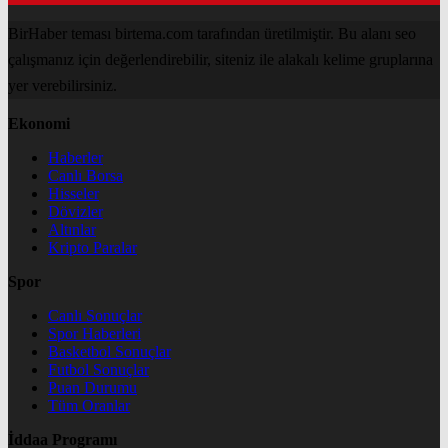
BirHaber teması birtema.com tarafından üretilmiştir. Bu alanı seo
çalışmanız için değerlendirebilir, siteniz ile alakalı kelime gruplarına
yer verebilirsiniz.
Ekonomi
Haberler
Canlı Borsa
Hisseler
Dövizler
Altınlar
Kripto Paralar
Spor
Canlı Sonuçlar
Spor Haberleri
Basketbol Sonuçlar
Futbol Sonuçlar
Puan Durumu
Tüm Oranlar
İddaa Programı