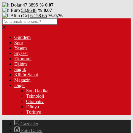
Dolar
47,3895
% 0.07
Euro
53,9648
% 0.07
Altın (Gr)
6.158,65
%-0,76
Gündem
Spor
Yaşam
Siyaset
Ekonomi
Eğitim
Sağlık
Kültür Sanat
Magazin
Diğer
Son Dakika
Teknoloji
Otomativ
Dünya
Türkiye
Gazeteler
Foto Galeri