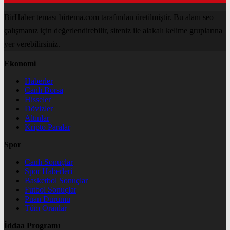
BirHaber teması birtema.com tarafından üretilmiştir. Bu alanı seo
çalışmanız için değerlendirebilir, siteniz ile alakalı kelime gruplarına
yer verebilirsiniz.
Ekonomi
Haberler
Canlı Borsa
Hisseler
Dövizler
Altınlar
Kripto Paralar
Spor
Canlı Sonuçlar
Spor Haberleri
Basketbol Sonuçlar
Futbol Sonuçlar
Puan Durumu
Tüm Oranlar
İddaa Programı