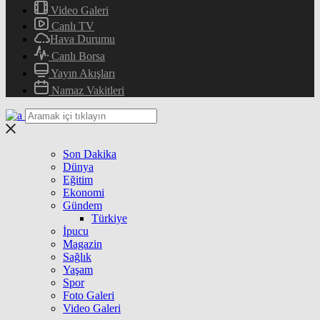
Video Galeri
Canlı TV
Hava Durumu
Canlı Borsa
Yayın Akışları
Namaz Vakitleri
Son Dakika
Dünya
Eğitim
Ekonomi
Gündem
Türkiye
İpucu
Magazin
Sağlık
Yaşam
Spor
Foto Galeri
Video Galeri