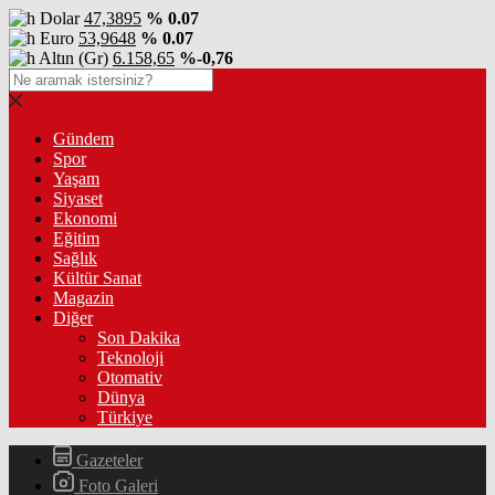
Dolar
47,3895
% 0.07
Euro
53,9648
% 0.07
Altın (Gr)
6.158,65
%-0,76
Gündem
Spor
Yaşam
Siyaset
Ekonomi
Eğitim
Sağlık
Kültür Sanat
Magazin
Diğer
Son Dakika
Teknoloji
Otomativ
Dünya
Türkiye
Gazeteler
Foto Galeri