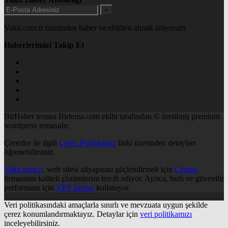
+
Vakit.com.tr üzerinden haber ve ebülten almak istiyorum
Haberlerimizi Takip Et
BirHaber teması Birtema.com ekibi tarafından © üretilmiş premium
wordpress temasıdır.
Çerezler ile ilgili
Çerez Politikamız
linki üzerinden detayları
öğrenebilirsiniz.
Vakit.com.tr
, web sitesi altyapısını güçlendirmek için
Cenuta
firmasının kaliteli çözümlerini tercih ediyor. Ayrıca, hızlı ve güvenilir
performans için
VPS Server
kullanıyor.
Veri politikasındaki amaçlarla sınırlı ve mevzuata uygun şekilde
çerez konumlandırmaktayız. Detaylar için
veri politikamızı
inceleyebilirsiniz.