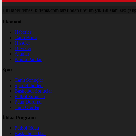
BirHaber teması birtema.com tarafından üretilmiştir. Bu alanı seo çalışma
Ekonomi
Haberler
Canlı Borsa
Hisseler
Dövizler
Altınlar
Kripto Paralar
Spor
Canlı Sonuçlar
Spor Haberleri
Basketbol Sonuçlar
Futbol Sonuçlar
Puan Durumu
Tüm Oranlar
İddaa Programı
Futbol İddaa
Basketbol İddaa