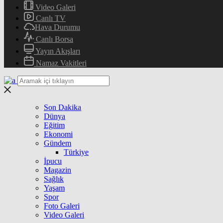
Video Galeri
Canlı TV
Hava Durumu
Canlı Borsa
Yayın Akışları
Namaz Vakitleri
Son Dakika
Dünya
Eğitim
Ekonomi
Gündem
Türkiye
İpucu
Magazin
Sağlık
Yaşam
Spor
Foto Galeri
Video Galeri