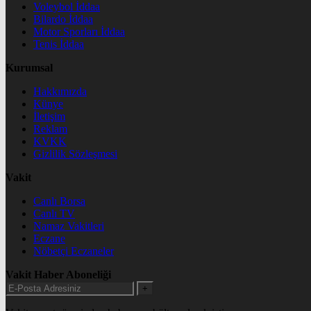
Voleybol İddaa
Bilardo İddaa
Motor Sporları İddaa
Tenis İddaa
Kurumsal
Hakkımızda
Künye
İletişim
Reklam
KVKK
Gizlilik Sözleşmesi
Vakit
Canlı Borsa
Canlı TV
Namaz Vakitleri
Eczane
Nöbetçi Eczaneler
Vakit Haber Aboneliği
+