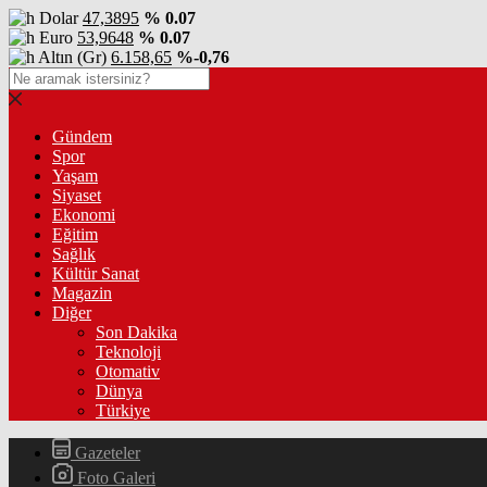
Dolar
47,3895
% 0.07
Euro
53,9648
% 0.07
Altın (Gr)
6.158,65
%-0,76
Gündem
Spor
Yaşam
Siyaset
Ekonomi
Eğitim
Sağlık
Kültür Sanat
Magazin
Diğer
Son Dakika
Teknoloji
Otomativ
Dünya
Türkiye
Gazeteler
Foto Galeri