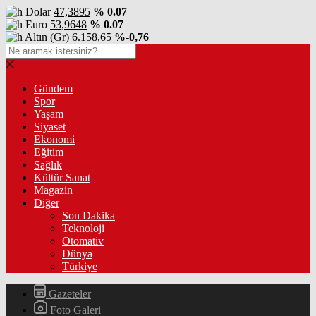
Dolar
47,3895
% 0.07
Euro
53,9648
% 0.07
Altın (Gr)
6.158,65
%-0,76
Gündem
Spor
Yaşam
Siyaset
Ekonomi
Eğitim
Sağlık
Kültür Sanat
Magazin
Diğer
Son Dakika
Teknoloji
Otomativ
Dünya
Türkiye
Gazeteler
Foto Galeri