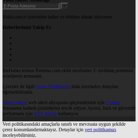
+
Vakit.com.tr üzerinden haber ve ebülten almak istiyorum
Haberlerimizi Takip Et
BirHaber teması Birtema.com ekibi tarafından © üretilmiş premium
wordpress temasıdır.
Çerezler ile ilgili
Çerez Politikamız
linki üzerinden detayları
öğrenebilirsiniz.
Vakit.com.tr
, web sitesi altyapısını güçlendirmek için
Cenuta
firmasının kaliteli çözümlerini tercih ediyor. Ayrıca, hızlı ve güvenilir
performans için
VPS Server
kullanıyor.
Veri politikasındaki amaçlarla sınırlı ve mevzuata uygun şekilde
çerez konumlandırmaktayız. Detaylar için
veri politikamızı
inceleyebilirsiniz.