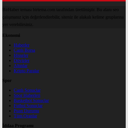
BirHaber teması birtema.com tarafından üretilmiştir. Bu alanı seo
çalışmanız için değerlendirebilir, siteniz ile alakalı kelime gruplarına
yer verebilirsiniz.
Ekonomi
Haberler
Canlı Borsa
Hisseler
Dövizler
Altınlar
Kripto Paralar
Spor
Canlı Sonuçlar
Spor Haberleri
Basketbol Sonuçlar
Futbol Sonuçlar
Puan Durumu
Tüm Oranlar
İddaa Programı