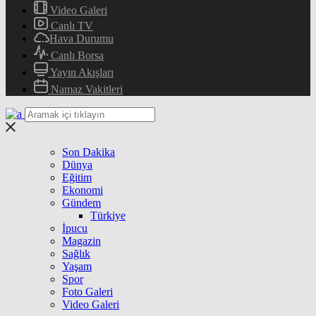
Video Galeri
Canlı TV
Hava Durumu
Canlı Borsa
Yayın Akışları
Namaz Vakitleri
Son Dakika
Dünya
Eğitim
Ekonomi
Gündem
Türkiye
İpucu
Magazin
Sağlık
Yaşam
Spor
Foto Galeri
Video Galeri