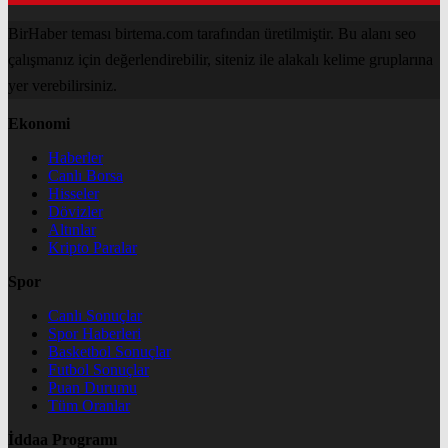
BirHaber teması birtema.com tarafından üretilmiştir. Bu alanı seo
çalışmanız için değerlendirebilir, siteniz ile alakalı kelime gruplarına
yer verebilirsiniz.
Ekonomi
Haberler
Canlı Borsa
Hisseler
Dövizler
Altınlar
Kripto Paralar
Spor
Canlı Sonuçlar
Spor Haberleri
Basketbol Sonuçlar
Futbol Sonuçlar
Puan Durumu
Tüm Oranlar
İddaa Programı