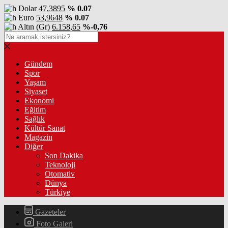
Dolar
47,3895
% 0.07
Euro
53,9648
% 0.07
Altın (Gr)
6.158,65
%-0,76
Gündem
Spor
Yaşam
Siyaset
Ekonomi
Eğitim
Sağlık
Kültür Sanat
Magazin
Diğer
Son Dakika
Teknoloji
Otomativ
Dünya
Türkiye
Gazeteler
Foto Galeri