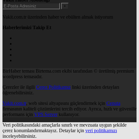
+
Vakit.com.tr üzerinden haber ve ebülten almak istiyorum
Haberlerimizi Takip Et
BirHaber teması Birtema.com ekibi tarafından © üretilmiş premium
wordpress temasıdır.
Çerezler ile ilgili
Çerez Politikamız
linki üzerinden detayları
öğrenebilirsiniz.
Vakit.com.tr
, web sitesi altyapısını güçlendirmek için
Cenuta
firmasının kaliteli çözümlerini tercih ediyor. Ayrıca, hızlı ve güvenilir
performans için
VPS Server
kullanıyor.
Veri politikasındaki amaçlarla sınırlı ve mevzuata uygun şekilde
çerez konumlandırmaktayız. Detaylar için
veri politikamızı
inceleyebilirsiniz.