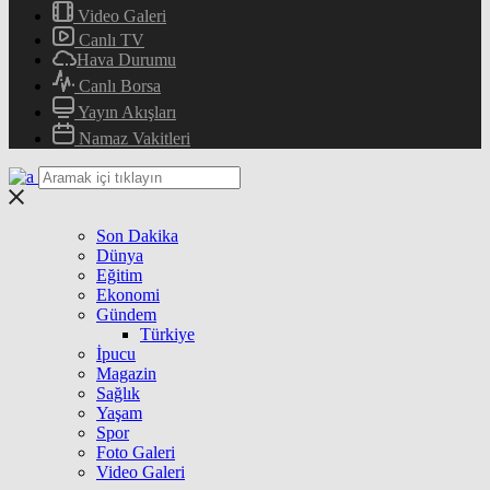
Video Galeri
Canlı TV
Hava Durumu
Canlı Borsa
Yayın Akışları
Namaz Vakitleri
Son Dakika
Dünya
Eğitim
Ekonomi
Gündem
Türkiye
İpucu
Magazin
Sağlık
Yaşam
Spor
Foto Galeri
Video Galeri