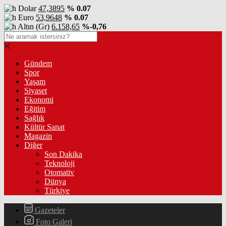
Dolar
47,3895
% 0.07
Euro
53,9648
% 0.07
Altın (Gr)
6.158,65
%-0,76
Gündem
Spor
Yaşam
Siyaset
Ekonomi
Eğitim
Sağlık
Kültür Sanat
Magazin
Diğer
Son Dakika
Teknoloji
Otomativ
Dünya
Türkiye
Gazeteler
Foto Galeri