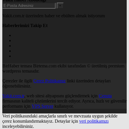
+
Vakit.com.tr üzerinden haber ve ebülten almak istiyorum
Haberlerimizi Takip Et
BirHaber teması Birtema.com ekibi tarafından © üretilmiş premium
wordpress temasıdır.
Çerezler ile ilgili
Çerez Politikamız
linki üzerinden detayları
öğrenebilirsiniz.
Vakit.com.tr
, web sitesi altyapısını güçlendirmek için
Cenuta
firmasının kaliteli çözümlerini tercih ediyor. Ayrıca, hızlı ve güvenilir
performans için
VPS Server
kullanıyor.
Veri politikasındaki amaçlarla sınırlı ve mevzuata uygun şekilde
çerez konumlandırmaktayız. Detaylar için
veri politikamızı
inceleyebilirsiniz.