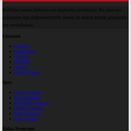
BirHaber teması birtema.com tarafından üretilmiştir. Bu alanı seo
çalışmanız için değerlendirebilir, siteniz ile alakalı kelime gruplarına
yer verebilirsiniz.
Ekonomi
Haberler
Canlı Borsa
Hisseler
Dövizler
Altınlar
Kripto Paralar
Spor
Canlı Sonuçlar
Spor Haberleri
Basketbol Sonuçlar
Futbol Sonuçlar
Puan Durumu
Tüm Oranlar
İddaa Programı