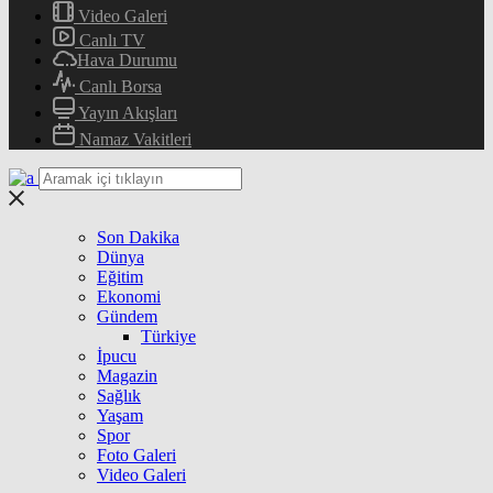
Video Galeri
Canlı TV
Hava Durumu
Canlı Borsa
Yayın Akışları
Namaz Vakitleri
Son Dakika
Dünya
Eğitim
Ekonomi
Gündem
Türkiye
İpucu
Magazin
Sağlık
Yaşam
Spor
Foto Galeri
Video Galeri