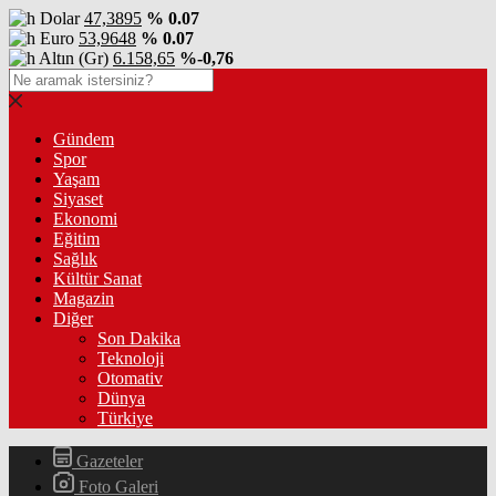
Dolar
47,3895
% 0.07
Euro
53,9648
% 0.07
Altın (Gr)
6.158,65
%-0,76
Gündem
Spor
Yaşam
Siyaset
Ekonomi
Eğitim
Sağlık
Kültür Sanat
Magazin
Diğer
Son Dakika
Teknoloji
Otomativ
Dünya
Türkiye
Gazeteler
Foto Galeri