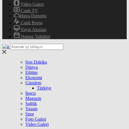
Video Galeri
Canlı TV
Hava Durumu
Canlı Borsa
Yayın Akışları
Namaz Vakitleri
Son Dakika
Dünya
Eğitim
Ekonomi
Gündem
Türkiye
İpucu
Magazin
Sağlık
Yaşam
Spor
Foto Galeri
Video Galeri