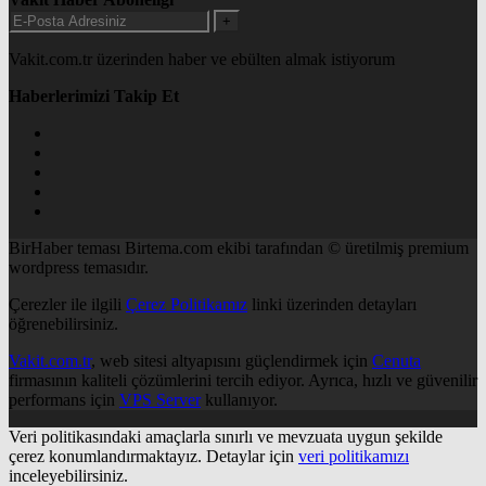
+
Vakit.com.tr üzerinden haber ve ebülten almak istiyorum
Haberlerimizi Takip Et
BirHaber teması Birtema.com ekibi tarafından © üretilmiş premium
wordpress temasıdır.
Çerezler ile ilgili
Çerez Politikamız
linki üzerinden detayları
öğrenebilirsiniz.
Vakit.com.tr
, web sitesi altyapısını güçlendirmek için
Cenuta
firmasının kaliteli çözümlerini tercih ediyor. Ayrıca, hızlı ve güvenilir
performans için
VPS Server
kullanıyor.
Veri politikasındaki amaçlarla sınırlı ve mevzuata uygun şekilde
çerez konumlandırmaktayız. Detaylar için
veri politikamızı
inceleyebilirsiniz.