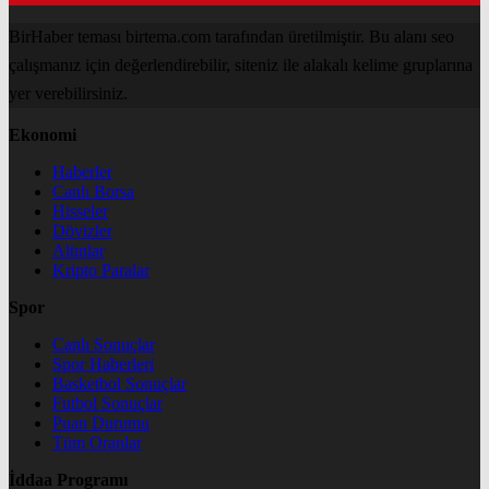
BirHaber teması birtema.com tarafından üretilmiştir. Bu alanı seo
çalışmanız için değerlendirebilir, siteniz ile alakalı kelime gruplarına
yer verebilirsiniz.
Ekonomi
Haberler
Canlı Borsa
Hisseler
Dövizler
Altınlar
Kripto Paralar
Spor
Canlı Sonuçlar
Spor Haberleri
Basketbol Sonuçlar
Futbol Sonuçlar
Puan Durumu
Tüm Oranlar
İddaa Programı