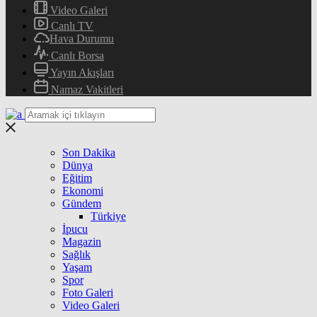
Video Galeri
Canlı TV
Hava Durumu
Canlı Borsa
Yayın Akışları
Namaz Vakitleri
Son Dakika
Dünya
Eğitim
Ekonomi
Gündem
Türkiye
İpucu
Magazin
Sağlık
Yaşam
Spor
Foto Galeri
Video Galeri