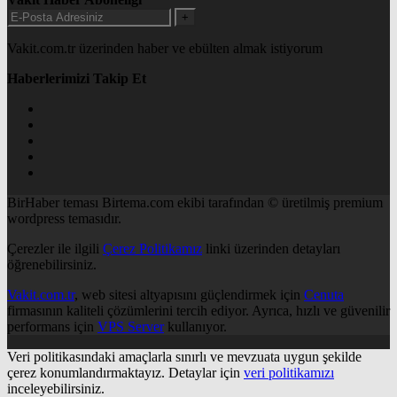
+
Vakit.com.tr üzerinden haber ve ebülten almak istiyorum
Haberlerimizi Takip Et
BirHaber teması Birtema.com ekibi tarafından © üretilmiş premium
wordpress temasıdır.
Çerezler ile ilgili
Çerez Politikamız
linki üzerinden detayları
öğrenebilirsiniz.
Vakit.com.tr
, web sitesi altyapısını güçlendirmek için
Cenuta
firmasının kaliteli çözümlerini tercih ediyor. Ayrıca, hızlı ve güvenilir
performans için
VPS Server
kullanıyor.
Veri politikasındaki amaçlarla sınırlı ve mevzuata uygun şekilde
çerez konumlandırmaktayız. Detaylar için
veri politikamızı
inceleyebilirsiniz.