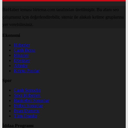
BirHaber teması birtema.com tarafından üretilmiştir. Bu alanı seo
çalışmanız için değerlendirebilir, siteniz ile alakalı kelime gruplarına
yer verebilirsiniz.
Ekonomi
Haberler
Canlı Borsa
Hisseler
Dövizler
Altınlar
Kripto Paralar
Spor
Canlı Sonuçlar
Spor Haberleri
Basketbol Sonuçlar
Futbol Sonuçlar
Puan Durumu
Tüm Oranlar
İddaa Programı