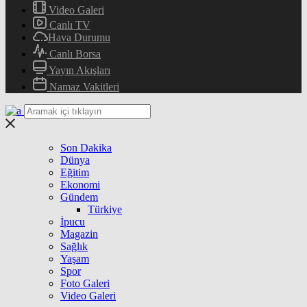
Video Galeri
Canlı TV
Hava Durumu
Canlı Borsa
Yayın Akışları
Namaz Vakitleri
Son Dakika
Dünya
Eğitim
Ekonomi
Gündem
Türkiye
İpucu
Magazin
Sağlık
Yaşam
Spor
Foto Galeri
Video Galeri