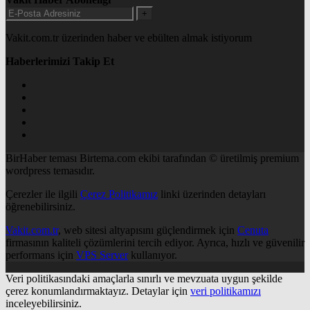
+
Vakit.com.tr üzerinden haber ve ebülten almak istiyorum
Haberlerimizi Takip Et
BirHaber teması Birtema.com ekibi tarafından © üretilmiş premium
wordpress temasıdır.
Çerezler ile ilgili
Çerez Politikamız
linki üzerinden detayları
öğrenebilirsiniz.
Vakit.com.tr
, web sitesi altyapısını güçlendirmek için
Cenuta
firmasının kaliteli çözümlerini tercih ediyor. Ayrıca, hızlı ve güvenilir
performans için
VPS Server
kullanıyor.
Veri politikasındaki amaçlarla sınırlı ve mevzuata uygun şekilde
çerez konumlandırmaktayız. Detaylar için
veri politikamızı
inceleyebilirsiniz.