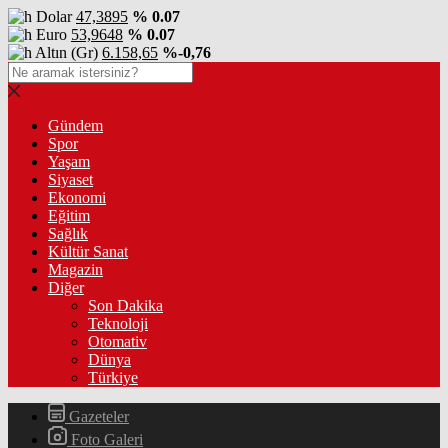
Dolar
47,3895
% 0.07
Euro
53,9648
% 0.07
Altın (Gr)
6.158,65
%-0,76
Gündem
Spor
Yaşam
Siyaset
Ekonomi
Eğitim
Sağlık
Kültür Sanat
Magazin
Diğer
Son Dakika
Teknoloji
Otomativ
Dünya
Türkiye
Gazeteler
Foto Galeri