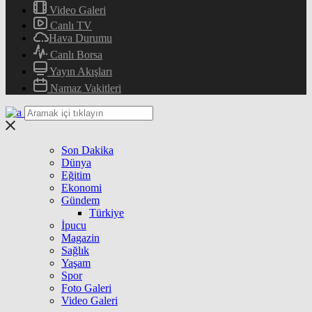
Video Galeri
Canlı TV
Hava Durumu
Canlı Borsa
Yayın Akışları
Namaz Vakitleri
Son Dakika
Dünya
Eğitim
Ekonomi
Gündem
Türkiye
İpucu
Magazin
Sağlık
Yaşam
Spor
Foto Galeri
Video Galeri