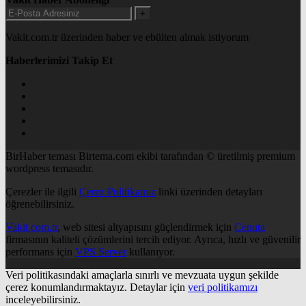
+
Vakit.com.tr üzerinden haber ve ebülten almak istiyorum
Haberlerimizi Takip Et
BirHaber teması Birtema.com ekibi tarafından © üretilmiş premium
wordpress temasıdır.
Çerezler ile ilgili
Çerez Politikamız
linki üzerinden detayları
öğrenebilirsiniz.
Vakit.com.tr
, web sitesi altyapısını güçlendirmek için
Cenuta
firmasının kaliteli çözümlerini tercih ediyor. Ayrıca, hızlı ve güvenilir
performans için
VPS Server
kullanıyor.
Veri politikasındaki amaçlarla sınırlı ve mevzuata uygun şekilde
çerez konumlandırmaktayız. Detaylar için
veri politikamızı
inceleyebilirsiniz.