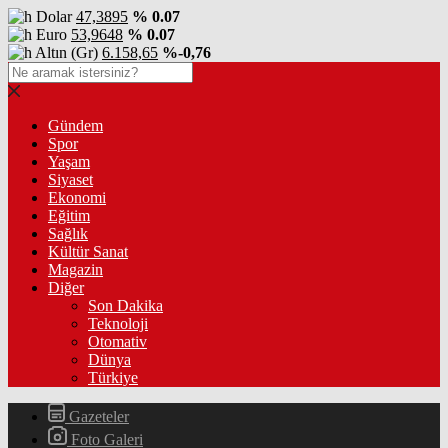
Dolar
47,3895
% 0.07
Euro
53,9648
% 0.07
Altın (Gr)
6.158,65
%-0,76
Gündem
Spor
Yaşam
Siyaset
Ekonomi
Eğitim
Sağlık
Kültür Sanat
Magazin
Diğer
Son Dakika
Teknoloji
Otomativ
Dünya
Türkiye
Gazeteler
Foto Galeri