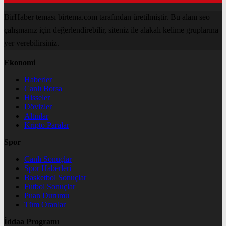
BirHaber teması birtema.com tarafından üretilmiştir. Bu alanı seo
çalışmanız için değerlendirebilir, siteniz ile alakalı kelime gruplarına
yer verebilirsiniz.
Ekonomi
Haberler
Canlı Borsa
Hisseler
Dövizler
Altınlar
Kripto Paralar
Spor
Canlı Sonuçlar
Spor Haberleri
Basketbol Sonuçlar
Futbol Sonuçlar
Puan Durumu
Tüm Oranlar
İddaa Programı