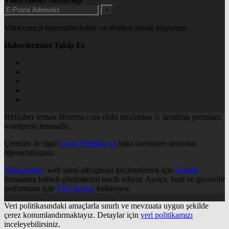
+
Vakit.com.tr üzerinden haber ve ebülten almak istiyorum
Haberlerimizi Takip Et
BirHaber teması Birtema.com ekibi tarafından © üretilmiş premium
wordpress temasıdır.
Çerezler ile ilgili
Çerez Politikamız
linki üzerinden detayları
öğrenebilirsiniz.
Vakit.com.tr
, web sitesi altyapısını güçlendirmek için
Cenuta
firmasının kaliteli çözümlerini tercih ediyor. Ayrıca, hızlı ve güvenilir
performans için
VPS Server
kullanıyor.
Veri politikasındaki amaçlarla sınırlı ve mevzuata uygun şekilde
çerez konumlandırmaktayız. Detaylar için
veri politikamızı
inceleyebilirsiniz.