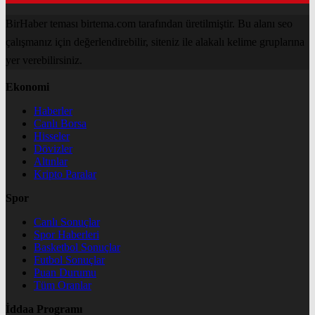
BirHaber teması birtema.com tarafından üretilmiştir. Bu alanı seo
çalışmanız için değerlendirebilir, siteniz ile alakalı kelime gruplarına
yer verebilirsiniz.
Ekonomi
Haberler
Canlı Borsa
Hisseler
Dövizler
Altınlar
Kripto Paralar
Spor
Canlı Sonuçlar
Spor Haberleri
Basketbol Sonuçlar
Futbol Sonuçlar
Puan Durumu
Tüm Oranlar
İddaa Programı