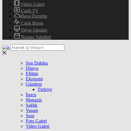
Video Galeri
Canlı TV
Hava Durumu
Canlı Borsa
Yayın Akışları
Namaz Vakitleri
Son Dakika
Dünya
Eğitim
Ekonomi
Gündem
Türkiye
İpucu
Magazin
Sağlık
Yaşam
Spor
Foto Galeri
Video Galeri