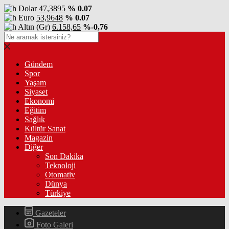
Dolar
47,3895
% 0.07
Euro
53,9648
% 0.07
Altın (Gr)
6.158,65
%-0,76
Gündem
Spor
Yaşam
Siyaset
Ekonomi
Eğitim
Sağlık
Kültür Sanat
Magazin
Diğer
Son Dakika
Teknoloji
Otomativ
Dünya
Türkiye
Gazeteler
Foto Galeri