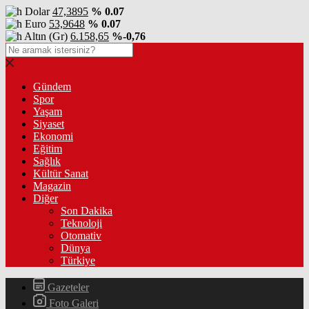
Dolar
47,3895
% 0.07
Euro
53,9648
% 0.07
Altın (Gr)
6.158,65
%-0,76
Gündem
Spor
Yaşam
Siyaset
Ekonomi
Eğitim
Sağlık
Kültür Sanat
Magazin
Diğer
Son Dakika
Teknoloji
Otomativ
Dünya
Türkiye
Gazeteler
Foto Galeri