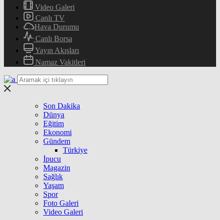
Video Galeri
Canlı TV
Hava Durumu
Canlı Borsa
Yayın Akışları
Namaz Vakitleri
Son Dakika
Dünya
Eğitim
Ekonomi
Gündem
Türkiye
İpucu
Magazin
Sağlık
Yaşam
Spor
Foto Galeri
Video Galeri