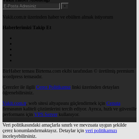
+
Vakit.com.tr üzerinden haber ve ebülten almak istiyorum
Haberlerimizi Takip Et
BirHaber teması Birtema.com ekibi tarafından © üretilmiş premium
wordpress temasıdır.
Çerezler ile ilgili
Çerez Politikamız
linki üzerinden detayları
öğrenebilirsiniz.
Vakit.com.tr
, web sitesi altyapısını güçlendirmek için
Cenuta
firmasının kaliteli çözümlerini tercih ediyor. Ayrıca, hızlı ve güvenilir
performans için
VPS Server
kullanıyor.
Veri politikasındaki amaçlarla sınırlı ve mevzuata uygun şekilde
çerez konumlandırmaktayız. Detaylar için
veri politikamızı
inceleyebilirsiniz.