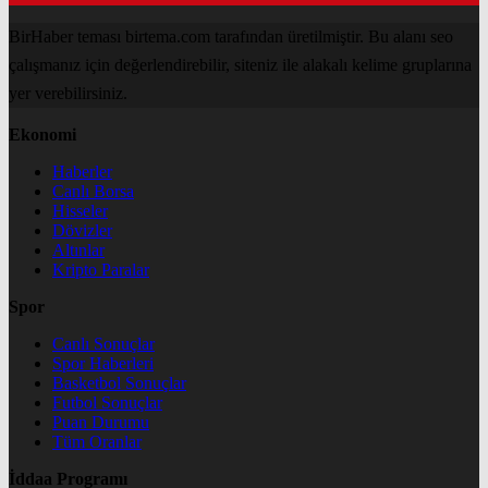
BirHaber teması birtema.com tarafından üretilmiştir. Bu alanı seo
çalışmanız için değerlendirebilir, siteniz ile alakalı kelime gruplarına
yer verebilirsiniz.
Ekonomi
Haberler
Canlı Borsa
Hisseler
Dövizler
Altınlar
Kripto Paralar
Spor
Canlı Sonuçlar
Spor Haberleri
Basketbol Sonuçlar
Futbol Sonuçlar
Puan Durumu
Tüm Oranlar
İddaa Programı