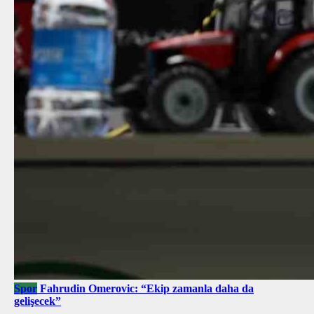
Spor
Fahrudin Omerovic: “Ekip zamanla daha da
gelişecek”