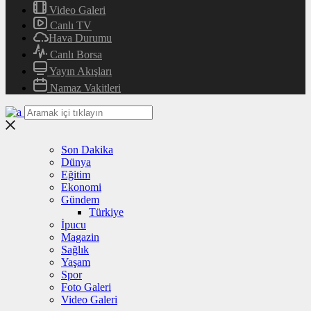
Video Galeri
Canlı TV
Hava Durumu
Canlı Borsa
Yayın Akışları
Namaz Vakitleri
Son Dakika
Dünya
Eğitim
Ekonomi
Gündem
Türkiye
İpucu
Magazin
Sağlık
Yaşam
Spor
Foto Galeri
Video Galeri