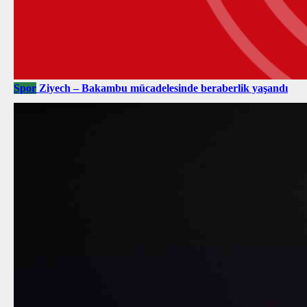
Spor
Ziyech – Bakambu mücadelesinde beraberlik yaşandı