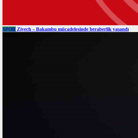
SPOR
Ziyech – Bakambu mücadelesinde beraberlik yaşandı