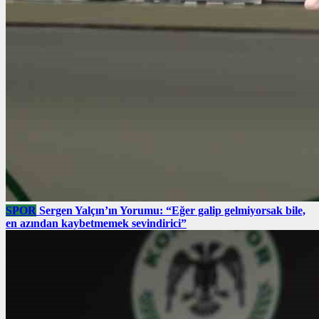
SPOR
Sergen Yalçın’ın Yorumu: “Eğer galip gelmiyorsak bile,
en azından kaybetmemek sevindirici”