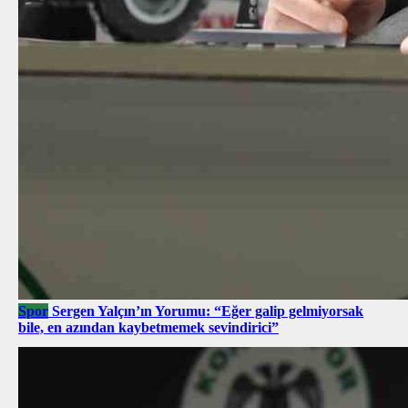
Spor
Sergen Yalçın’ın Yorumu: “Eğer galip gelmiyorsak
bile, en azından kaybetmemek sevindirici”