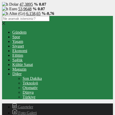
Dolar
47,3895
% 0.07
Euro
53,9648
% 0.07
Altın (Gr)
6.158,65
%-0,76
Gündem
Spor
Yaşam
Siyaset
Ekonomi
Eğitim
Sağlık
Kültür Sanat
Magazin
Diğer
Son Dakika
Teknoloji
Otomativ
Dünya
Türkiye
Gazeteler
Foto Galeri