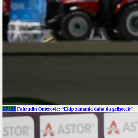
SPOR
Fahrudin Omerovic: “Ekip zamanla daha da gelişecek”