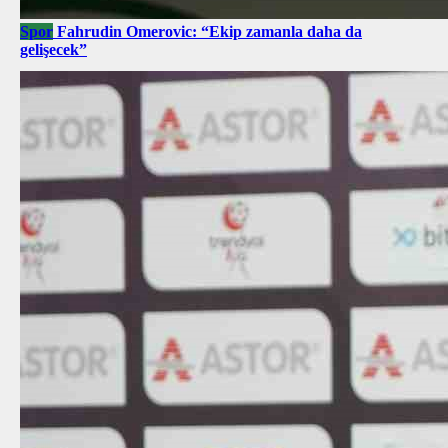
Spor
Fahrudin Omerovic: “Ekip zamanla daha da
gelişecek”