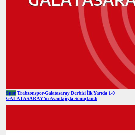
Spor
Trabzonspor-Galatasaray Derbisi İlk Yarıda 1-0
GALATASARAY’ın Avantajıyla Sonuçlandı