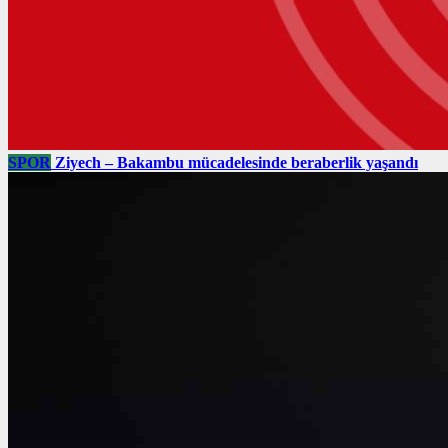
SPOR
Ziyech – Bakambu mücadelesinde beraberlik yaşandı