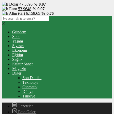
Dolar
47,3895
% 0.07
Euro
53,9648
% 0.07
Altın (Gr)
6.158,65
%-0,76
Gündem
Spor
Yaşam
Siyaset
Ekonomi
Eğitim
Sağlık
Kültür Sanat
Magazin
Diğer
Son Dakika
Teknoloji
Otomativ
Dünya
Türkiye
Gazeteler
Foto Galeri