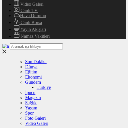
Video Galeri
Canlı TV
Hava Durumu
Canlı Borsa
Yayın Akışları
Namaz Vakitleri
Son Dakika
Dünya
Eğitim
Ekonomi
Gündem
Türkiye
İpucu
Magazin
Sağlık
Yaşam
Spor
Foto Galeri
Video Galeri