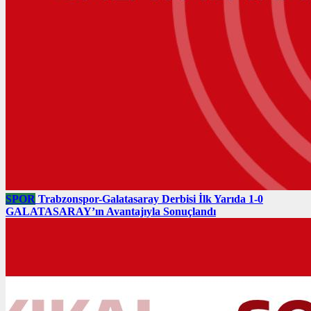
SPOR
Trabzonspor-Galatasaray Derbisi İlk Yarıda 1-0
GALATASARAY’ın Avantajıyla Sonuçlandı