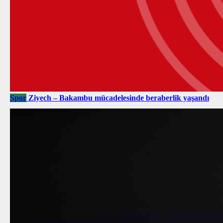
Spor
Ziyech – Bakambu mücadelesinde beraberlik yaşandı