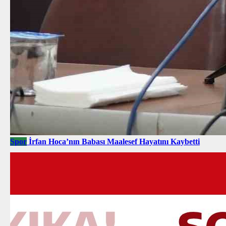
Spor
İrfan Hoca’nın Babası Maalesef Hayatını Kaybetti