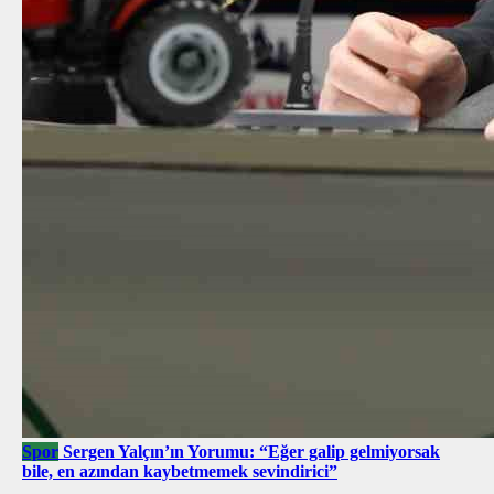
Spor
Sergen Yalçın’ın Yorumu: “Eğer galip gelmiyorsak
bile, en azından kaybetmemek sevindirici”