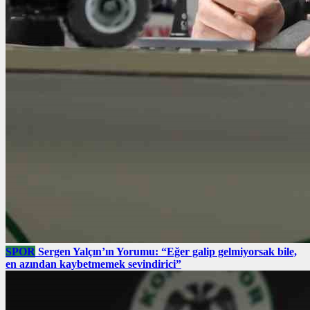
SPOR
Sergen Yalçın’ın Yorumu: “Eğer galip gelmiyorsak bile,
en azından kaybetmemek sevindirici”