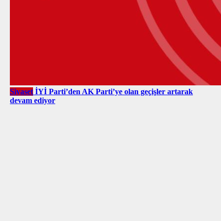
Siyaset
İYİ Parti’den AK Parti’ye olan geçişler artarak
devam ediyor