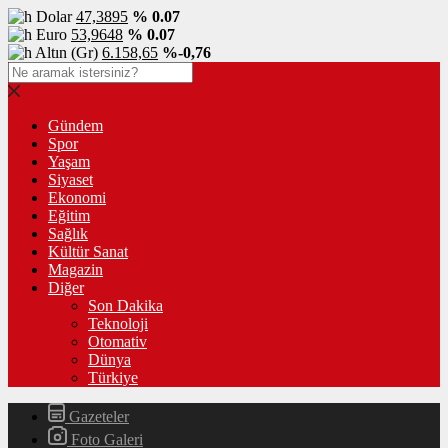
Dolar
47,3895
% 0.07
Euro
53,9648
% 0.07
Altın (Gr)
6.158,65
%-0,76
Gündem
Spor
Yaşam
Siyaset
Ekonomi
Eğitim
Sağlık
Kültür Sanat
Magazin
Diğer
Son Dakika
Teknoloji
Otomativ
Dünya
Türkiye
Gazeteler
Foto Galeri