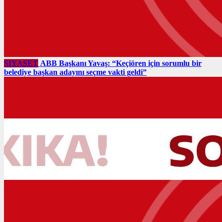
SIYASET
ABB Başkanı Yavaş: “Keçiören için sorumlu bir
belediye başkan adayını seçme vakti geldi”