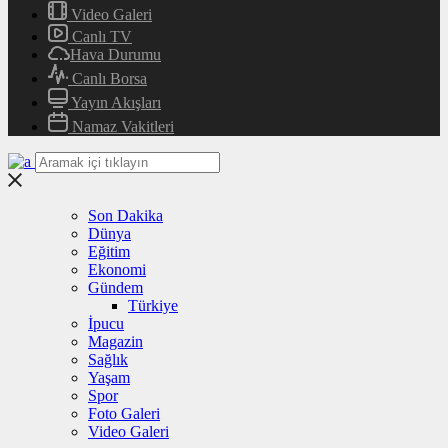
Video Galeri
Canlı TV
Hava Durumu
Canlı Borsa
Yayın Akışları
Namaz Vakitleri
Son Dakika
Dünya
Eğitim
Ekonomi
Gündem
Türkiye
İpucu
Magazin
Sağlık
Yaşam
Spor
Foto Galeri
Video Galeri