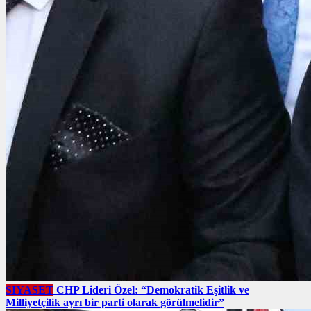
SIYASET
CHP Lideri Özel: “Demokratik Eşitlik ve
Milliyetçilik ayrı bir parti olarak görülmelidir”