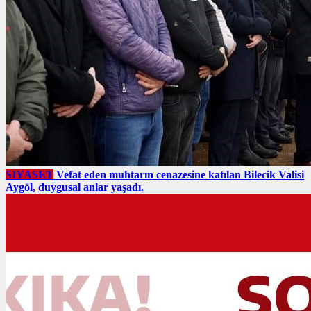
SIYASET
Vefat eden muhtarın cenazesine katılan Bilecik Valisi
Aygöl, duygusal anlar yaşadı.