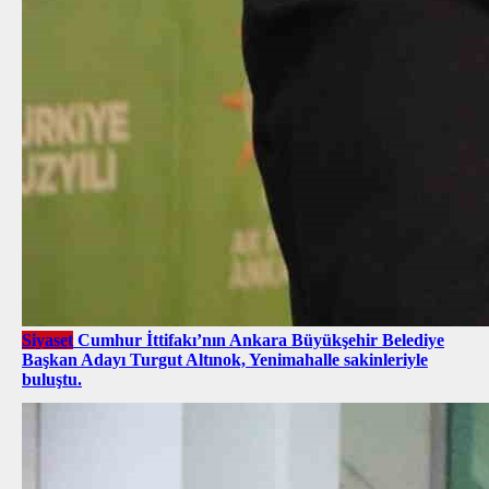
Siyaset
Cumhur İttifakı’nın Ankara Büyükşehir Belediye
Başkan Adayı Turgut Altınok, Yenimahalle sakinleriyle
buluştu.