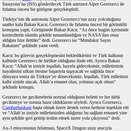
İstasyonu’na (ISS) gönderilecek Türk astronot Alper Gezeravcı ile
fırlatma öncesi bir görüşme gerçekleştirdi.
Türkiye’nin ilk astronotu Alper Gezeravcı’nın uzay yolculuğuna
saatler kala Bakan Kacır, Gezeravcı ile fırlatma öncesi bir görüntülü
konuşma yaptı. Görüşmede Bakan Kacır, “Az önce bugün içerisinde
kontrollerin olumlu şekilde tamamlandığını ve NASA’dan onay
aldığını bize ilettiler” dedi. Gezeravcı ise “Mutabıkız Sayın
Bakanım” şeklinde yanıt verdi.
Kacır, bu görevin gerçekleşmesini beklediklerini ve Türk halkının
kalbinin Gezeravcı ile birlikte olduğunu ifade etti. Ayrıca Bakan
Kacır, “Allah’ın izniyle inşallah, hayırla gideceksiniz, milletimizin
hayallerini ufkun ötesine başarıyla taşıyacak ve sağlıkla önce
dünyaya sonra da Türkiye’ye döneceksiniz. İnşallah, Türk milletinin
kalbi sizinle atacak. Allah’a emanet olun, yolunuz açık olsun”
şeklinde konuştu.
Gezeravcı ise gecikmelerin normal olduğunu belirtti ve her türlü
gecikmeye ve soruna hazır olduklarını söyledi. Ayrıca Gezeravcı,
Cumhurbaşkanı
başta olmak üzere destek veren herkese teşekkür etti
ve “Allah’ın izniyle milletimizden aldığımız bu sağlam emaneti yine
aynı şekilde geri getirip teslim etmek üzere yola çıkıyoruz” dedi.
Ax-3 misyonunun fırlatması, SpaceX Dragon uzay aracıyla