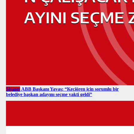
Siyaset
ABB Başkanı Yavaş: “Keçiören için sorumlu bir
belediye başkan adayını seçme vakti geldi”