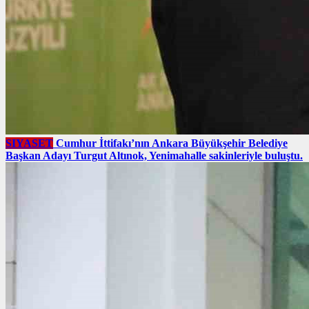
SIYASET
Cumhur İttifakı’nın Ankara Büyükşehir Belediye
Başkan Adayı Turgut Altınok, Yenimahalle sakinleriyle buluştu.