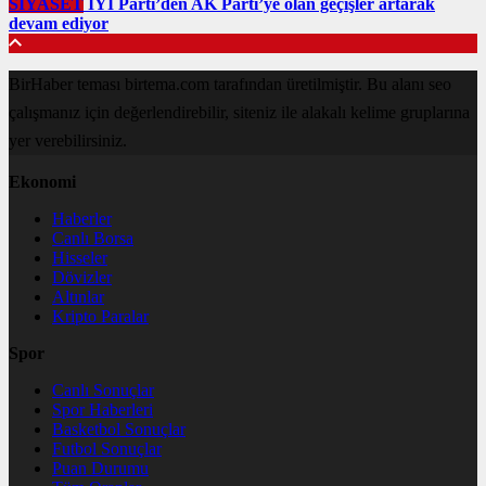
SIYASET
İYİ Parti’den AK Parti’ye olan geçişler artarak
devam ediyor
BirHaber teması birtema.com tarafından üretilmiştir. Bu alanı seo
çalışmanız için değerlendirebilir, siteniz ile alakalı kelime gruplarına
yer verebilirsiniz.
Ekonomi
Haberler
Canlı Borsa
Hisseler
Dövizler
Altınlar
Kripto Paralar
Spor
Canlı Sonuçlar
Spor Haberleri
Basketbol Sonuçlar
Futbol Sonuçlar
Puan Durumu