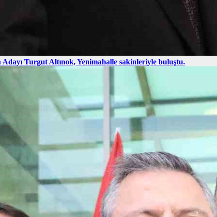
Adayı Turgut Altınok, Yenimahalle sakinleriyle buluştu.