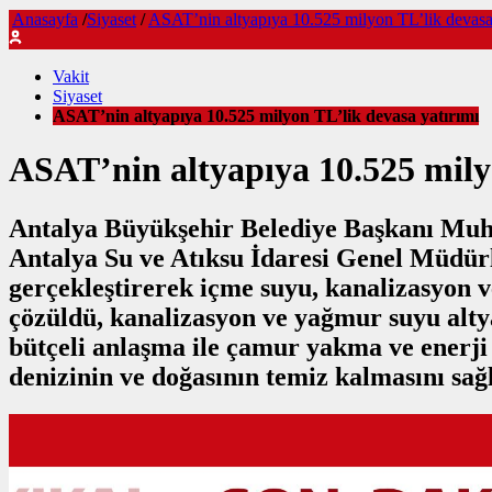
Anasayfa
/
Siyaset
/
ASAT’nin altyapıya 10.525 milyon TL’lik devasa 
Vakit
Siyaset
ASAT’nin altyapıya 10.525 milyon TL’lik devasa yatırımı
ASAT’nin altyapıya 10.525 mily
Antalya Büyükşehir Belediye Başkanı Muhitt
Antalya Su ve Atıksu İdaresi Genel Müdür
gerçekleştirerek içme suyu, kanalizasyon v
çözüldü, kanalizasyon ve yağmur suyu altya
bütçeli anlaşma ile çamur yakma ve enerji
denizinin ve doğasının temiz kalmasını sağ