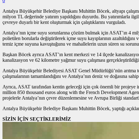
0
Antalya Büyükşehir Belediye Başkanı Muhittin Böcek, altyapı çalış
milyon TL değerinde yatırım yapıldığını duyurdu. Bu yatırımlarla ilgil
çevreye duyarlı bir kent oluşturmak için çalıştıklarını vurguladı.
Antalya’nın içme suyu sorunlarına çözüm bulmak için ASAT’ın 4 milya
polietilen borularla değiştirilerek içme suyu kayıplarının azaltıldığın
temiz içme suyuna kavuştuğunu ve mahallelerin uzun süren su sorunu
Başkan Böcek ayrıca ASAT’ın kent merkezi ve 14 ilçede kanalizasyon 
kanalizasyon ve 62 kilometre yağmur suyu çalışması gerçekleştirildiğini
Antalya Büyükşehir Belediyesi ASAT Genel Müdürlüğü’nün arıtma te
çalışmalarının tamamlandığını ve Antalya’nın deniz ve doğasına sahip çı
Ayrıca, ASAT tarafından kentin geleceği için çok önemli bir projeye
million 850 thousand euros along with the French Development Agency
projelerle Antalya’nın çevre düzenlemesine ve Avrupa Birliği standartl
Antalya Büyükşehir Belediye Başkanı Muhittin Böcek, yaptığı açıklamad
SİZİN İÇİN SEÇTİKLERİMİZ