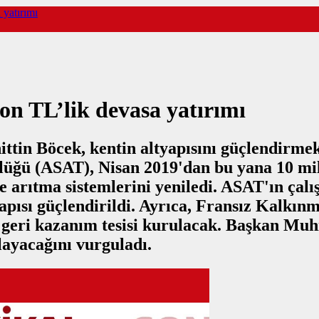
yatırımı
on TL’lik devasa yatırımı
in Böcek, kentin altyapısını güçlendirmek i
lüğü (ASAT), Nisan 2019'dan bu yana 10 mil
e arıtma sistemlerini yeniledi. ASAT'ın çal
pısı güçlendirildi. Ayrıca, Fransız Kalkınm
 geri kazanım tesisi kurulacak. Başkan Muhi
layacağını vurguladı.