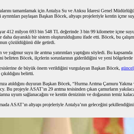
malarını tamamlamak için Antalya Su ve Atıksu İdaresi Genel Müdürlü
i ayrıntıları paylaşan Başkan Böcek, altyapı projeleriyle kentin içme su
r 412 milyon 693 bin 548 TL değerinde 3 bin 99 kilometre içme suyu ya
ı ve daha dayanıklı bir sistem oluşturulduğunu ifade etti. Böcek, bu çal
nun çözüldüğünü dile getirdi.
ve yağmur suyu ile arıtma yatırımları yaptığını söyledi. Bu kapsamda
 belirten Böcek, ilçelerin sorunlarının giderildiğini ve yeni bölgelerde 
sislerine de büyük önem verildiğini vurgulayan Başkan Böcek,
güncel
kıldığını belirtti.
 imza atıldığını duyuran Başkan Böcek, “Hurma Arıtma Çamuru Yakma ve
. Bu projeyle ASAT’ın 29 arıtma tesisinden çıkan çamurların yakılaca
arına uyum sağlanacağını ve kentin denizinin ve doğasının temiz kalacağ
a ASAT’ın altyapı projeleriyle Antalya’nın geleceğini şekillendiğini v