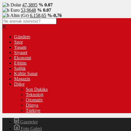
Dolar
47,3895
% 0.07
Euro
53,9648
% 0.07
Altın (Gr)
6.158,65
%-0,76
Gündem
Spor
Yaşam
Siyaset
Ekonomi
Eğitim
Sağlık
Kültür Sanat
Magazin
Diğer
Son Dakika
Teknoloji
Otomativ
Dünya
Türkiye
Gazeteler
Foto Galeri