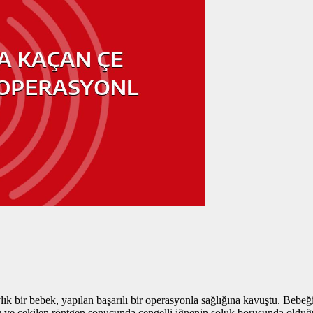
ık bir bebek, yapılan başarılı bir operasyonla sağlığına kavuştu. Bebeği
 çekilen röntgen sonucunda çengelli iğnenin soluk borusunda olduğu 