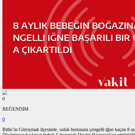
0
BEĞENDİM
0
Bitlis’in Güroymak ilçesinde, soluk borusuna çengelli iğne kaçan 8 ayl
Öksürmeye başlayan bebek Güroymak Devlet Hastanesi’ne götürüldü ve