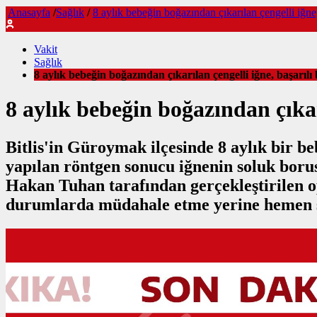
Anasayfa
/
Sağlık
/
8 aylık bebeğin boğazından çıkarılan çengelli iğne,
Vakit
Sağlık
8 aylık bebeğin boğazından çıkarılan çengelli iğne, başarılı 
8 aylık bebeğin boğazından çıkarı
Bitlis'in Güroymak ilçesinde 8 aylık bir b
yapılan röntgen sonucu iğnenin soluk boru
Hakan Tuhan tarafından gerçekleştirilen op
durumlarda müdahale etme yerine hemen s