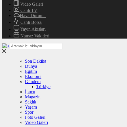
Video Galeri
Canlı TV
Hava Durumu
Canlı Borsa
Yayın Akışları
Namaz Vakitleri
Son Dakika
Dünya
Eğitim
Ekonomi
Gündem
Türkiye
İpucu
Magazin
Sağlık
Yaşam
Spor
Foto Galeri
Video Galeri