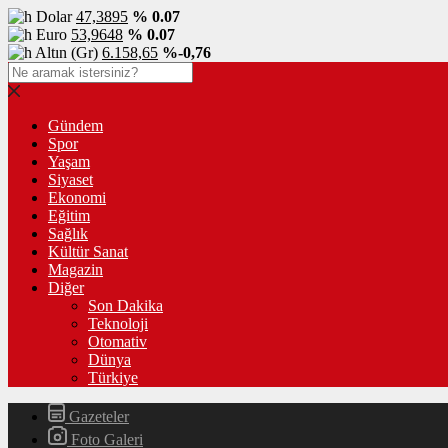
Dolar
47,3895
% 0.07
Euro
53,9648
% 0.07
Altın (Gr)
6.158,65
%-0,76
Gündem
Spor
Yaşam
Siyaset
Ekonomi
Eğitim
Sağlık
Kültür Sanat
Magazin
Diğer
Son Dakika
Teknoloji
Otomativ
Dünya
Türkiye
Gazeteler
Foto Galeri