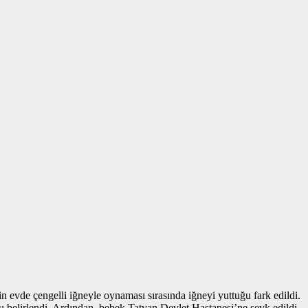
n evde çengelli iğneyle oynaması sırasında iğneyi yuttuğu fark edildi.
belirlendi. Ardından, bebek Tatvan Devlet Hastanesi’ne sevk edildi