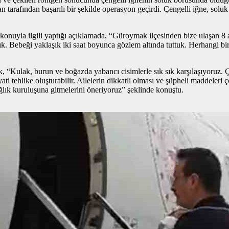
rafından başarılı bir şekilde operasyon geçirdi. Çengelli iğne, soluk
uyla ilgili yaptığı açıklamada, “Güroymak ilçesinden bize ulaşan 8 a
. Bebeği yaklaşık iki saat boyunca gözlem altında tuttuk. Herhangi bir
, “Kulak, burun ve boğazda yabancı cisimlerle sık sık karşılaşıyoruz. Ço
ti tehlike oluşturabilir. Ailelerin dikkatli olması ve şüpheli maddeleri
ğlık kuruluşuna gitmelerini öneriyoruz” şeklinde konuştu.