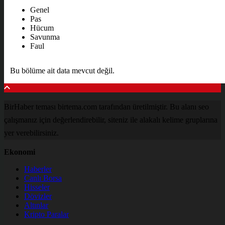
Genel
Pas
Hücum
Savunma
Faul
Bu bölüme ait data mevcut değil.
BirHaber teması birtema.com tarafından üretilmiştir. Bu alanı seo
çalışmanız için değerlendirebilir, siteniz ile alakalı kelime gruplarına
yer verebilirsiniz.
Ekonomi
Haberler
Canlı Borsa
Hisseler
Dövizler
Altınlar
Kripto Paralar