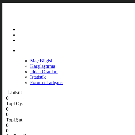
Maç Bilgisi
Karşılaştırma
İddaa Oranları
İstatistik
Forum / Tartışma
İstatistik
0
Topl Oy.
0
0
Topl.Şut
0
0