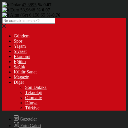
Dolar
47,3895
% 0.07
Euro
53,9648
% 0.07
Altın (Gr)
6.158,65
%-0,76
Gündem
Spor
Yaşam
Siyaset
Ekonomi
Eğitim
Sağlık
Kültür Sanat
Magazin
Diğer
Son Dakika
Teknoloji
Otomativ
Dünya
Türkiye
Gazeteler
Foto Galeri