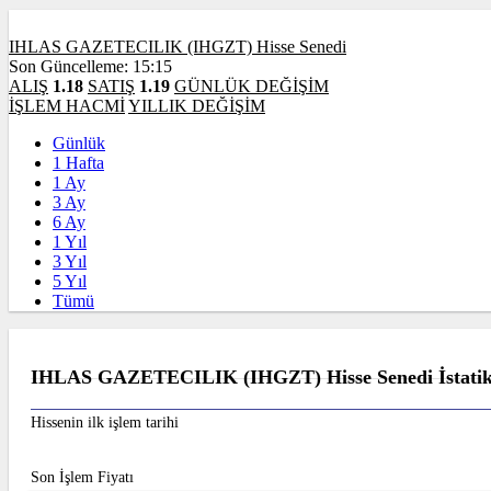
IHLAS GAZETECILIK (IHGZT) Hisse Senedi
Son Güncelleme: 15:15
ALIŞ
1.18
SATIŞ
1.19
GÜNLÜK DEĞİŞİM
İŞLEM HACMİ
YILLIK DEĞİŞİM
Günlük
1 Hafta
1 Ay
3 Ay
6 Ay
1 Yıl
3 Yıl
5 Yıl
Tümü
IHLAS GAZETECILIK (IHGZT) Hisse Senedi İstatiks
Hissenin ilk işlem tarihi
Son İşlem Fiyatı