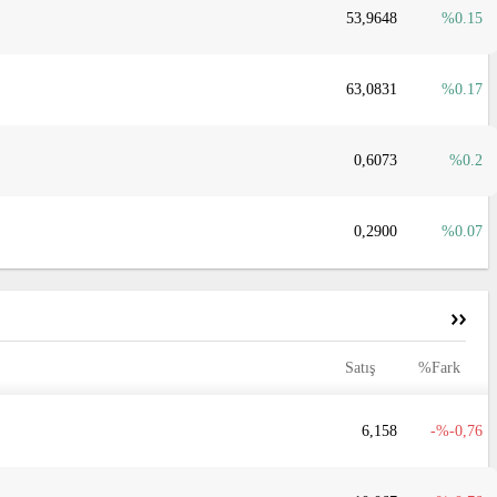
53,9648
0.15
63,0831
0.17
0,6073
0.2
0,2900
0.07
Satış
%Fark
6,158
-0,76