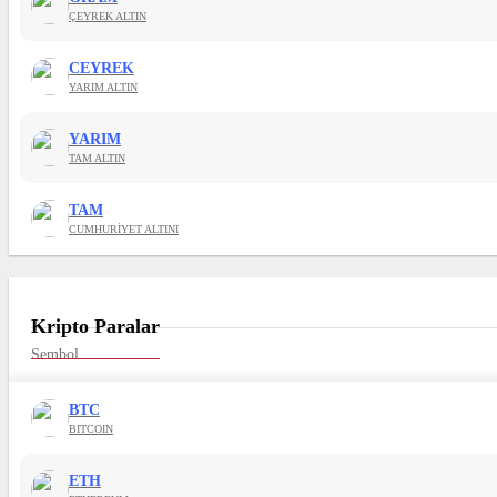
ÇEYREK ALTIN
CEYREK
YARIM ALTIN
YARIM
TAM ALTIN
TAM
CUMHURIYET ALTINI
Kripto Paralar
Sembol
BTC
BITCOIN
ETH