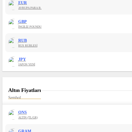
EUR
AVRUPA PARA B.
GBP
İNGİLİZ POUNDU
RUB
RUS RUBLESİ
JPY
JAPON YENİ
Altın Fiyatları
Sembol
ONS
ALTIN (TL/GR)
GRAM