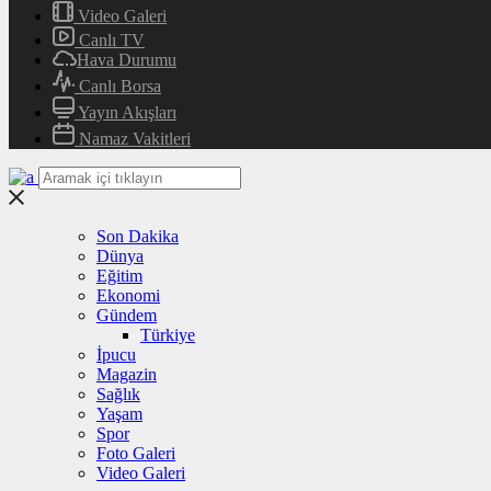
Video Galeri
Canlı TV
Hava Durumu
Canlı Borsa
Yayın Akışları
Namaz Vakitleri
Son Dakika
Dünya
Eğitim
Ekonomi
Gündem
Türkiye
İpucu
Magazin
Sağlık
Yaşam
Spor
Foto Galeri
Video Galeri