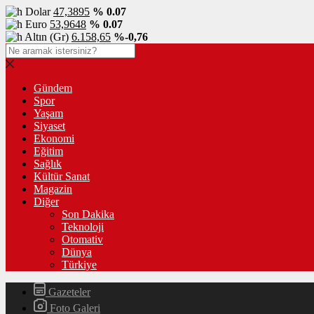
Dolar
47,3895
% 0.07
Euro
53,9648
% 0.07
Altın (Gr)
6.158,65
%-0,76
Gündem
Spor
Yaşam
Siyaset
Ekonomi
Eğitim
Sağlık
Kültür Sanat
Magazin
Diğer
Son Dakika
Teknoloji
Otomativ
Dünya
Türkiye
Gazeteler
Foto Galeri