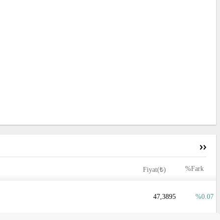
%Fark
Fiyat(₺)
47,3895
0.07