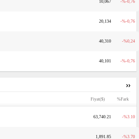
10,067
-0,76
20,134
-0,76
40,310
0,24
40,101
-0,76
Fiyat($)
%Fark
63,740.21
3.10
1,891.85
3.70