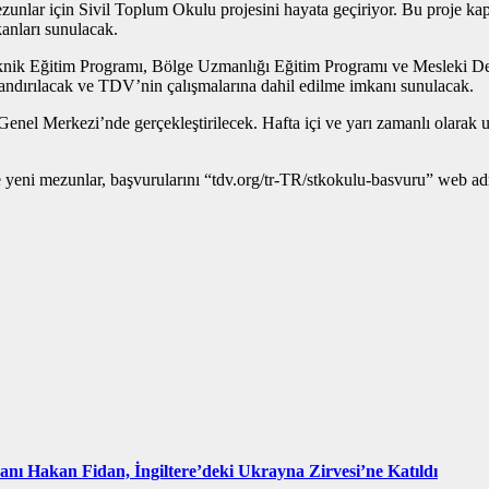
unlar için Sivil Toplum Okulu projesini hayata geçiriyor. Bu proje kaps
anları sunulacak.
eknik Eğitim Programı, Bölge Uzmanlığı Eğitim Programı ve Mesleki D
zandırılacak ve TDV’nin çalışmalarına dahil edilme imkanı sunulacak.
enel Merkezi’nde gerçekleştirilecek. Hafta içi ve yarı zamanlı olarak 
eni mezunlar, başvurularını “tdv.org/tr-TR/stkokulu-basvuru” web adre
kanı Hakan Fidan, İngiltere’deki Ukrayna Zirvesi’ne Katıldı