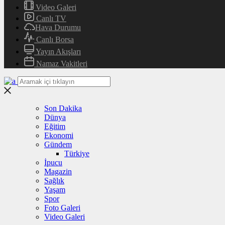
Video Galeri
Canlı TV
Hava Durumu
Canlı Borsa
Yayın Akışları
Namaz Vakitleri
Son Dakika
Dünya
Eğitim
Ekonomi
Gündem
Türkiye
İpucu
Magazin
Sağlık
Yaşam
Spor
Foto Galeri
Video Galeri