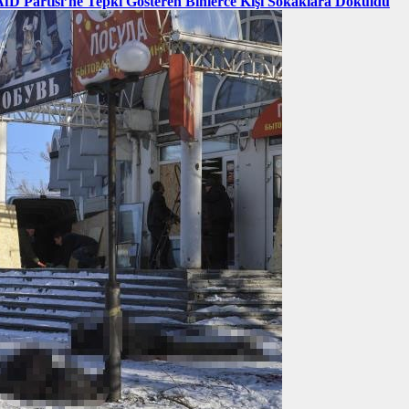
AfD Partisi’ne Tepki Gösteren Binlerce Kişi Sokaklara Döküldü