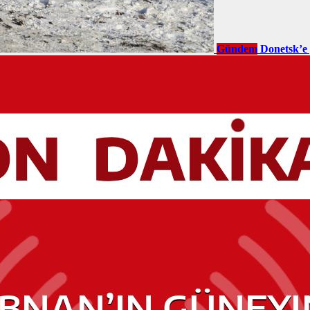
Gündem
Donetsk’e 