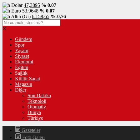
Dolar
47,3895
% 0.07
Euro
53,9648
% 0.07
Altın (Gr)
6.158,65
%-0,76
Gündem
Spor
Yaşam
Siyaset
Ekonomi
Eğitim
Sağlık
Kültür Sanat
Magazin
Diğer
Son Dakika
Teknoloji
Otomativ
Dünya
Türkiye
Gazeteler
Foto Galeri