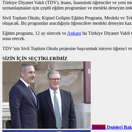
Türkiye Diyanet Vakfı (TDV), lisans, lisansüstü öğrenciler ve yeni mez
uzmanlaşmaları için çeşitli eğitim programları ve mesleki deneyim imk
Sivil Toplum Okulu, Kişisel Gelişim Eğitim Programı, Mesleki ve T
oluşacak. Bu programlar aracılığıyla öğrencilere mesleki deneyim ka
Eğitim programı, 12 ay sürecek ve
Ankara
’da Türkiye Diyanet Vakfı G
sona erecek.
TDV’nin Sivil Toplum Okulu projesine başvurmak isteyen öğrenci ve y
SİZİN İÇİN SEÇTİKLERİMİZ
Dünya
Dışişleri Ba