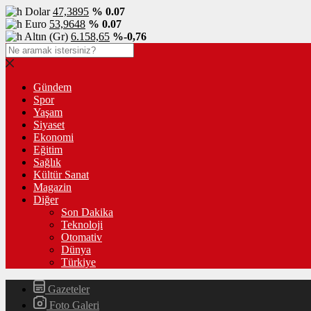
Dolar
47,3895
% 0.07
Euro
53,9648
% 0.07
Altın (Gr)
6.158,65
%-0,76
Gündem
Spor
Yaşam
Siyaset
Ekonomi
Eğitim
Sağlık
Kültür Sanat
Magazin
Diğer
Son Dakika
Teknoloji
Otomativ
Dünya
Türkiye
Gazeteler
Foto Galeri