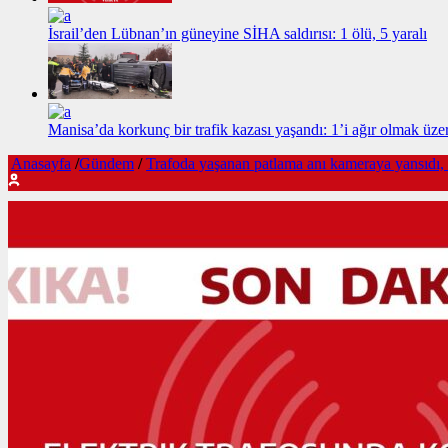
İsrail’den Lübnan’ın güneyine SİHA saldırısı: 1 ölü, 5 yaralı
Manisa’da korkunç bir trafik kazası yaşandı: 1’i ağır olmak üzer
Anasayfa
/
Gündem
/
Trafoda yaşanan patlama anı kameraya yansıdı, i