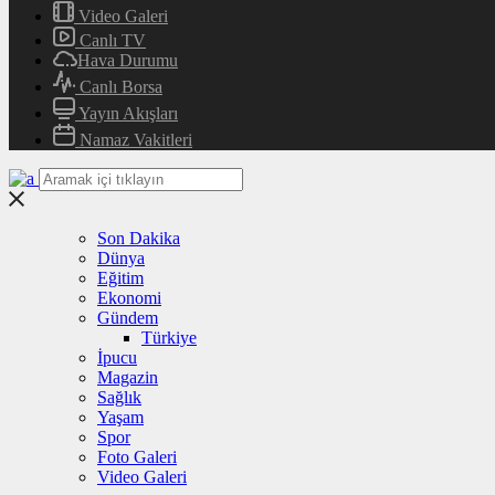
Video Galeri
Canlı TV
Hava Durumu
Canlı Borsa
Yayın Akışları
Namaz Vakitleri
Son Dakika
Dünya
Eğitim
Ekonomi
Gündem
Türkiye
İpucu
Magazin
Sağlık
Yaşam
Spor
Foto Galeri
Video Galeri