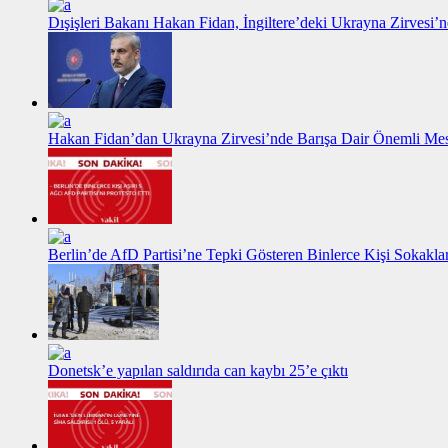
Dışişleri Bakanı Hakan Fidan, İngiltere’deki Ukrayna Zirvesi’n
Hakan Fidan’dan Ukrayna Zirvesi’nde Barışa Dair Önemli Me
Berlin’de AfD Partisi’ne Tepki Gösteren Binlerce Kişi Sokakl
Donetsk’e yapılan saldırıda can kaybı 25’e çıktı