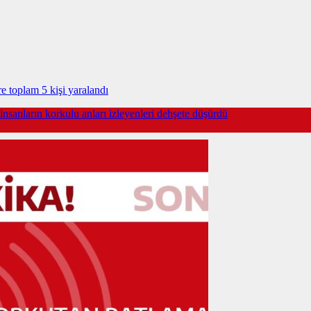
e toplam 5 kişi yaralandı
nsanların korkulu anları izleyenleri dehşete düşürdü