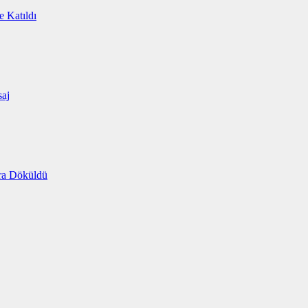
e Katıldı
saj
ara Döküldü