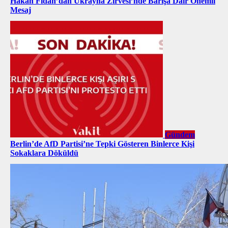
Hakan Fidan’dan Ukrayna Zirvesi’nde Barışa Dair Önemli
Mesaj
Gündem
Berlin’de AfD Partisi’ne Tepki Gösteren Binlerce Kişi
Sokaklara Döküldü