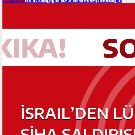
GÜNDEM
Donetsk’e yapılan saldırıda can kaybı 25’e çıktı