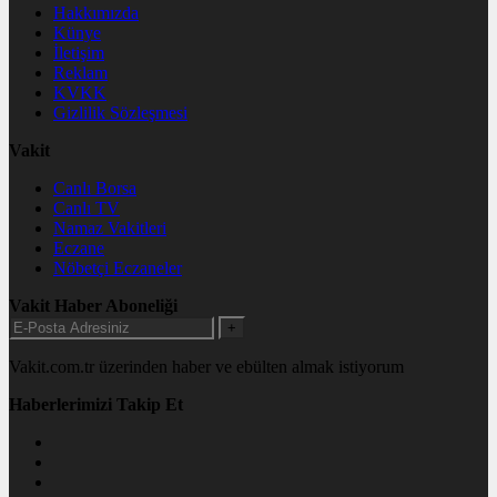
Hakkımızda
Künye
İletişim
Reklam
KVKK
Gizlilik Sözleşmesi
Vakit
Canlı Borsa
Canlı TV
Namaz Vakitleri
Eczane
Nöbetçi Eczaneler
Vakit Haber Aboneliği
+
Vakit.com.tr üzerinden haber ve ebülten almak istiyorum
Haberlerimizi Takip Et