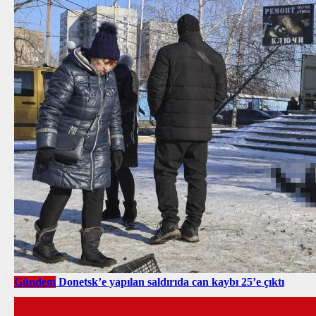
Gündem
Donetsk’e yapılan saldırıda can kaybı 25’e çıktı