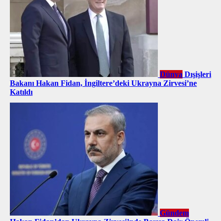
Dünya
Dışişleri
Bakanı Hakan Fidan, İngiltere’deki Ukrayna Zirvesi’ne
Katıldı
Gündem