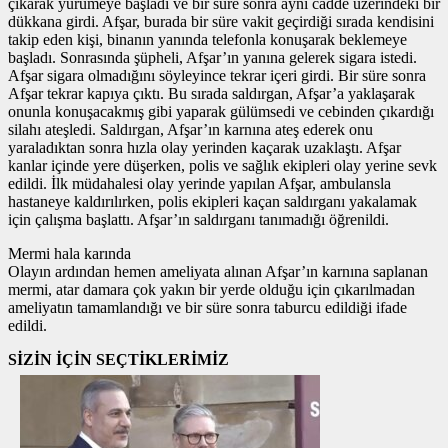
çıkarak yürümeye başladı ve bir süre sonra aynı cadde üzerindeki bir
dükkana girdi. Afşar, burada bir süre vakit geçirdiği sırada kendisini
takip eden kişi, binanın yanında telefonla konuşarak beklemeye
başladı. Sonrasında şüpheli, Afşar’ın yanına gelerek sigara istedi.
Afşar sigara olmadığını söyleyince tekrar içeri girdi. Bir süre sonra
Afşar tekrar kapıya çıktı. Bu sırada saldırgan, Afşar’a yaklaşarak
onunla konuşacakmış gibi yaparak gülümsedi ve cebinden çıkardığı
silahı ateşledi. Saldırgan, Afşar’ın karnına ateş ederek onu
yaraladıktan sonra hızla olay yerinden kaçarak uzaklaştı. Afşar
kanlar içinde yere düşerken, polis ve sağlık ekipleri olay yerine sevk
edildi. İlk müdahalesi olay yerinde yapılan Afşar, ambulansla
hastaneye kaldırılırken, polis ekipleri kaçan saldırganı yakalamak
için çalışma başlattı. Afşar’ın saldırganı tanımadığı öğrenildi.
Mermi hala karında
Olayın ardından hemen ameliyata alınan Afşar’ın karnına saplanan
mermi, atar damara çok yakın bir yerde olduğu için çıkarılmadan
ameliyatın tamamlandığı ve bir süre sonra taburcu edildiği ifade
edildi.
SİZİN İÇİN SEÇTİKLERİMİZ