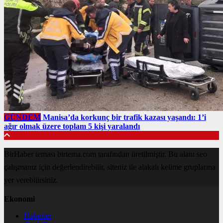
GÜNDEM
Manisa’da korkunç bir trafik kazası yaşandı: 1’i
ağır olmak üzere toplam 5 kişi yaralandı
BirHaber teması birtema.com tarafından üretilmiştir. Bu alanı seo
çalışmanız için değerlendirebilir, siteniz ile alakalı kelime gruplarına
yer verebilirsiniz.
Ekonomi
Haberler