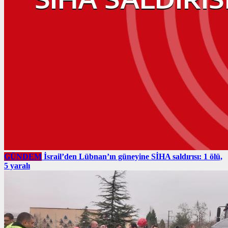
GÜNDEM
İsrail’den Lübnan’ın güneyine SİHA saldırısı: 1 ölü,
5 yaralı