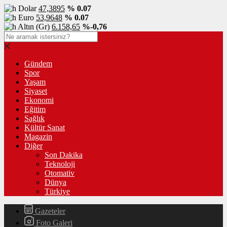
Dolar
47,3895
% 0.07
Euro
53,9648
% 0.07
Altın (Gr)
6.158,65
%-0,76
Gündem
Spor
Yaşam
Siyaset
Ekonomi
Eğitim
Sağlık
Kültür Sanat
Magazin
Diğer
Son Dakika
Teknoloji
Otomativ
Dünya
Türkiye
Gazeteler
Foto Galeri