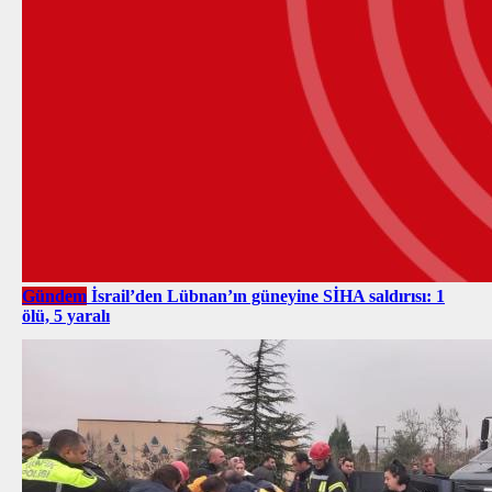
Gündem
İsrail’den Lübnan’ın güneyine SİHA saldırısı: 1
ölü, 5 yaralı