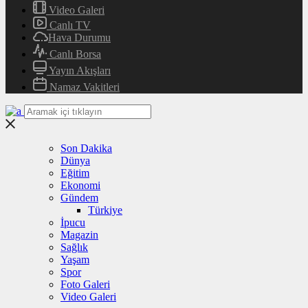
Video Galeri
Canlı TV
Hava Durumu
Canlı Borsa
Yayın Akışları
Namaz Vakitleri
Son Dakika
Dünya
Eğitim
Ekonomi
Gündem
Türkiye
İpucu
Magazin
Sağlık
Yaşam
Spor
Foto Galeri
Video Galeri