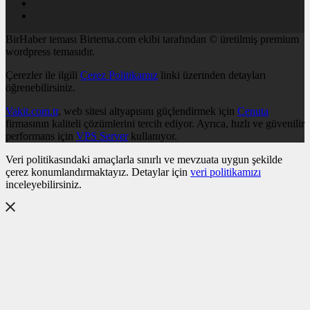
BirHaber teması Birtema.com ekibi tarafından © üretilmiş premium
wordpress temasıdır.
Çerezler ile ilgili
Çerez Politikamız
linki üzerinden detayları
öğrenebilirsiniz.
Vakit.com.tr
, web sitesi altyapısını güçlendirmek için
Cenuta
firmasının kaliteli çözümlerini tercih ediyor. Ayrıca, hızlı ve güvenilir
performans için
VPS Server
kullanıyor.
Veri politikasındaki amaçlarla sınırlı ve mevzuata uygun şekilde
çerez konumlandırmaktayız. Detaylar için
veri politikamızı
inceleyebilirsiniz.