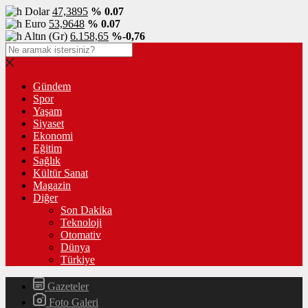
Dolar
47,3895
% 0.07
Euro
53,9648
% 0.07
Altın (Gr)
6.158,65
%-0,76
Gündem
Spor
Yaşam
Siyaset
Ekonomi
Eğitim
Sağlık
Kültür Sanat
Magazin
Diğer
Son Dakika
Teknoloji
Otomativ
Dünya
Türkiye
Gazeteler
Foto Galeri