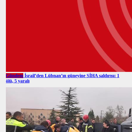
Gündem
İsrail’den Lübnan’ın güneyine SİHA saldırısı: 1
ölü, 5 yaralı