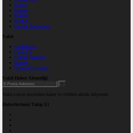
Künye
İletişim
Reklam
KVKK
Gizlilik Sözleşmesi
Vakit
Canlı Borsa
Canlı TV
Namaz Vakitleri
Eczane
Nöbetçi Eczaneler
Vakit Haber Aboneliği
+
Vakit.com.tr üzerinden haber ve ebülten almak istiyorum
Haberlerimizi Takip Et