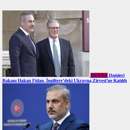
DÜNYA
Dışişleri
Bakanı Hakan Fidan, İngiltere’deki Ukrayna Zirvesi’ne Katıldı