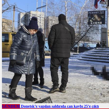
GÜNDEM
Donetsk’e yapılan saldırıda can kaybı 25’e çıktı