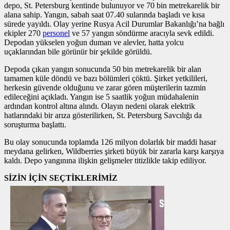
depo, St. Petersburg kentinde bulunuyor ve 70 bin metrekarelik bir
alana sahip. Yangın, sabah saat 07.40 sularında başladı ve kısa
sürede yayıldı. Olay yerine Rusya Acil Durumlar Bakanlığı’na bağlı
ekipler 270
personel
ve 57 yangın söndürme aracıyla sevk edildi.
Depodan yükselen yoğun duman ve alevler, hatta yolcu
uçaklarından bile görünür bir şekilde görüldü.
Depoda çıkan yangın sonucunda 50 bin metrekarelik bir alan
tamamen küle döndü ve bazı bölümleri çöktü. Şirket yetkilileri,
herkesin güvende olduğunu ve zarar gören müşterilerin tazmin
edileceğini açıkladı. Yangın ise 5 saatlik yoğun müdahalenin
ardından kontrol altına alındı. Olayın nedeni olarak elektrik
hatlarındaki bir arıza gösterilirken, St. Petersburg Savcılığı da
soruşturma başlattı.
Bu olay sonucunda toplamda 126 milyon dolarlık bir maddi hasar
meydana gelirken, Wildberries şirketi büyük bir zararla karşı karşıya
kaldı. Depo yangınına ilişkin gelişmeler titizlikle takip ediliyor.
SİZİN İÇİN SEÇTİKLERİMİZ