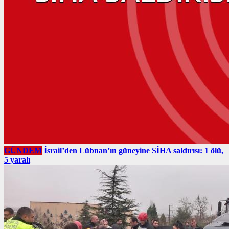
GÜNDEM
İsrail’den Lübnan’ın güneyine SİHA saldırısı: 1 ölü,
5 yaralı