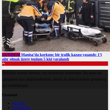
GÜNDEM
Manisa’da korkunç bir trafik kazası yaşandı: 1’i
ağır olmak üzere toplam 5 kişi yaralandı
BirHaber teması birtema.com tarafından üretilmiştir. Bu alanı seo
çalışmanız için değerlendirebilir, siteniz ile alakalı kelime gruplarına
yer verebilirsiniz.
Ekonomi
Haberler
Canlı Borsa