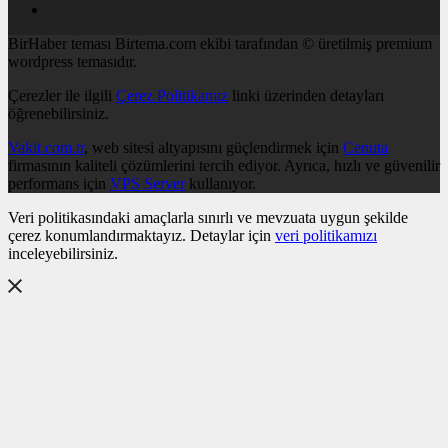
BirHaber teması Birtema.com ekibi tarafından © üretilmiş premium
wordpress temasıdır.
Çerezler ile ilgili
Çerez Politikamız
linki üzerinden detayları
öğrenebilirsiniz.
Vakit.com.tr
, web sitesi altyapısını güçlendirmek için
Cenuta
firmasının kaliteli çözümlerini tercih ediyor. Ayrıca, hızlı ve güvenilir
performans için
VPS Server
kullanıyor.
Veri politikasındaki amaçlarla sınırlı ve mevzuata uygun şekilde
çerez konumlandırmaktayız. Detaylar için
veri politikamızı
inceleyebilirsiniz.