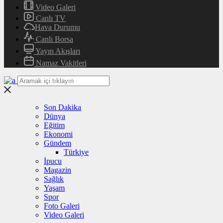
Video Galeri
Canlı TV
Hava Durumu
Canlı Borsa
Yayın Akışları
Namaz Vakitleri
Son Dakika
Dünya
Eğitim
Ekonomi
Gündem
Türkiye
İpucu
Magazin
Sağlık
Yaşam
Spor
Foto Galeri
Video Galeri