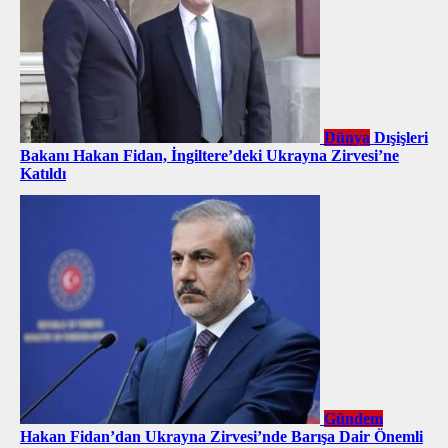
Dünya
Dışişleri
Bakanı Hakan Fidan, İngiltere’deki Ukrayna Zirvesi’ne
Katıldı
Gündem
Hakan Fidan’dan Ukrayna Zirvesi’nde Barışa Dair Önemli