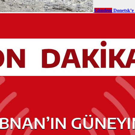
Gündem
Donetsk’e 