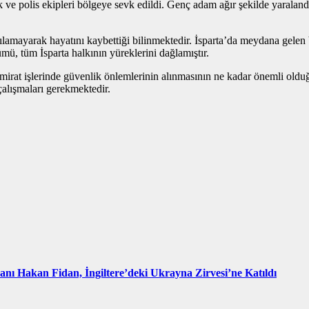
 ve polis ekipleri bölgeye sevk edildi. Genç adam ağır şekilde yaralandığ
amayarak hayatını kaybettiği bilinmektedir. İsparta’da meydana gelen b
lümü, tüm İsparta halkının yüreklerini dağlamıştır.
mirat işlerinde güvenlik önlemlerinin alınmasının ne kadar önemli olduğu 
çalışmaları gerekmektedir.
kanı Hakan Fidan, İngiltere’deki Ukrayna Zirvesi’ne Katıldı