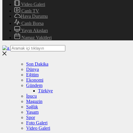
Video Galeri
Canlı TV
Hava Durumu
Canlı Borsa
Yayın Akışları
Namaz Vakitleri
Son Dakika
Dünya
Eğitim
Ekonomi
Gündem
Türkiye
İpucu
Magazin
Sağlık
Yaşam
Spor
Foto Galeri
Video Galeri