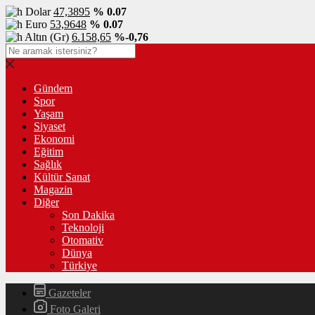
Dolar
47,3895
% 0.07
Euro
53,9648
% 0.07
Altın (Gr)
6.158,65
%-0,76
Gündem
Spor
Yaşam
Siyaset
Ekonomi
Eğitim
Sağlık
Kültür Sanat
Magazin
Diğer
Son Dakika
Teknoloji
Otomativ
Dünya
Türkiye
Gazeteler
Foto Galeri