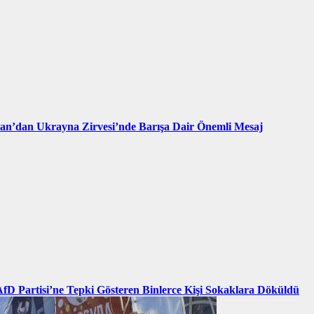
an’dan Ukrayna Zirvesi’nde Barışa Dair Önemli Mesaj
AfD Partisi’ne Tepki Gösteren Binlerce Kişi Sokaklara Döküldü