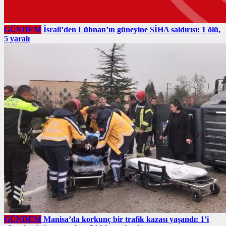
GÜNDEM
İsrail’den Lübnan’ın güneyine SİHA saldırısı: 1 ölü,
5 yaralı
GÜNDEM
Manisa’da korkunç bir trafik kazası yaşandı: 1’i