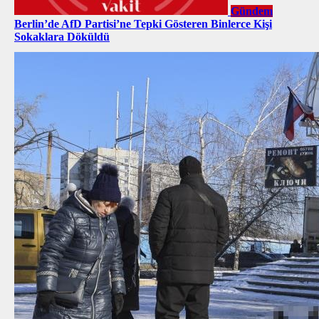
Gündem
Berlin’de AfD Partisi’ne Tepki Gösteren Binlerce Kişi
Sokaklara Döküldü