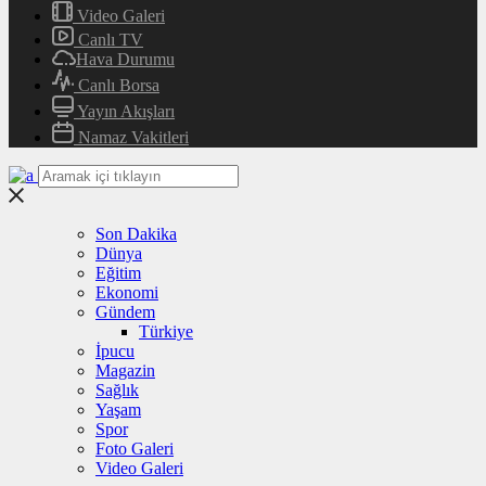
Video Galeri
Canlı TV
Hava Durumu
Canlı Borsa
Yayın Akışları
Namaz Vakitleri
Son Dakika
Dünya
Eğitim
Ekonomi
Gündem
Türkiye
İpucu
Magazin
Sağlık
Yaşam
Spor
Foto Galeri
Video Galeri