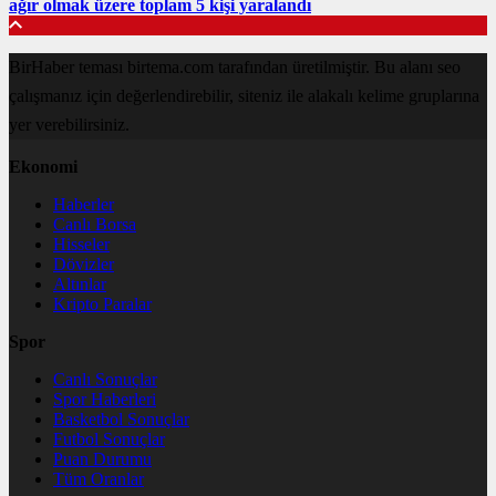
ağır olmak üzere toplam 5 kişi yaralandı
BirHaber teması birtema.com tarafından üretilmiştir. Bu alanı seo
çalışmanız için değerlendirebilir, siteniz ile alakalı kelime gruplarına
yer verebilirsiniz.
Ekonomi
Haberler
Canlı Borsa
Hisseler
Dövizler
Altınlar
Kripto Paralar
Spor
Canlı Sonuçlar
Spor Haberleri
Basketbol Sonuçlar
Futbol Sonuçlar
Puan Durumu
Tüm Oranlar