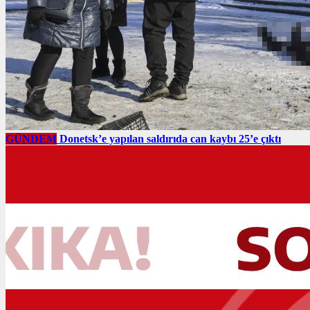
GÜNDEM
Donetsk’e yapılan saldırıda can kaybı 25’e çıktı