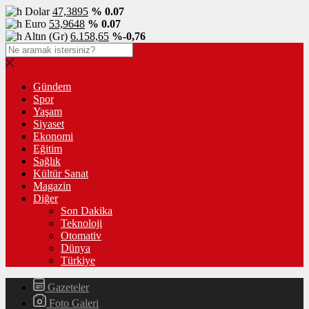
Dolar
47,3895
% 0.07
Euro
53,9648
% 0.07
Altın (Gr)
6.158,65
%-0,76
Gündem
Spor
Yaşam
Siyaset
Ekonomi
Eğitim
Sağlık
Kültür Sanat
Magazin
Diğer
Son Dakika
Teknoloji
Otomativ
Dünya
Türkiye
Gazeteler
Foto Galeri