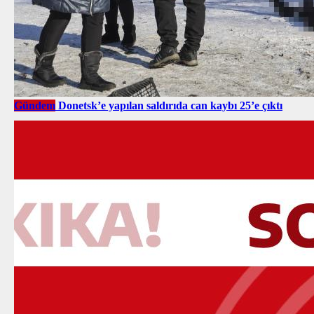
Gündem
Donetsk’e yapılan saldırıda can kaybı 25’e çıktı