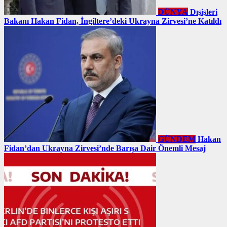
DÜNYA
Dışişleri
Bakanı Hakan Fidan, İngiltere’deki Ukrayna Zirvesi’ne Katıldı
GÜNDEM
Hakan
Fidan’dan Ukrayna Zirvesi’nde Barışa Dair Önemli Mesaj