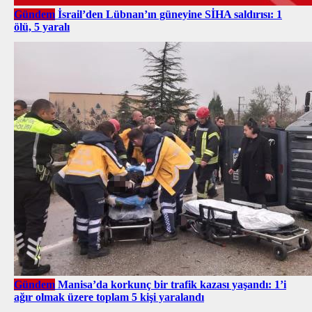
Gündem
İsrail’den Lübnan’ın güneyine SİHA saldırısı: 1
ölü, 5 yaralı
Gündem
Manisa’da korkunç bir trafik kazası yaşandı: 1’i
ağır olmak üzere toplam 5 kişi yaralandı