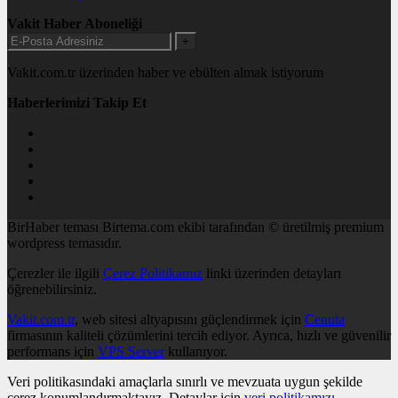
Vakit Haber Aboneliği
+
Vakit.com.tr üzerinden haber ve ebülten almak istiyorum
Haberlerimizi Takip Et
BirHaber teması Birtema.com ekibi tarafından © üretilmiş premium
wordpress temasıdır.
Çerezler ile ilgili
Çerez Politikamız
linki üzerinden detayları
öğrenebilirsiniz.
Vakit.com.tr
, web sitesi altyapısını güçlendirmek için
Cenuta
firmasının kaliteli çözümlerini tercih ediyor. Ayrıca, hızlı ve güvenilir
performans için
VPS Server
kullanıyor.
Veri politikasındaki amaçlarla sınırlı ve mevzuata uygun şekilde
çerez konumlandırmaktayız. Detaylar için
veri politikamızı