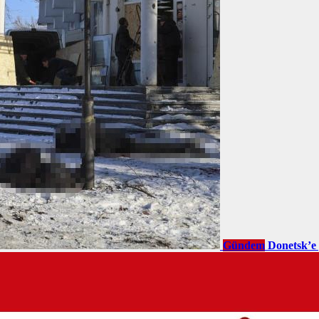
Gündem
Donetsk’e 