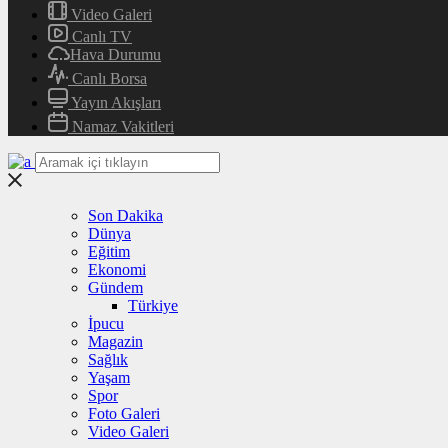
Video Galeri
Canlı TV
Hava Durumu
Canlı Borsa
Yayın Akışları
Namaz Vakitleri
Son Dakika
Dünya
Eğitim
Ekonomi
Gündem
Türkiye
İpucu
Magazin
Sağlık
Yaşam
Spor
Foto Galeri
Video Galeri