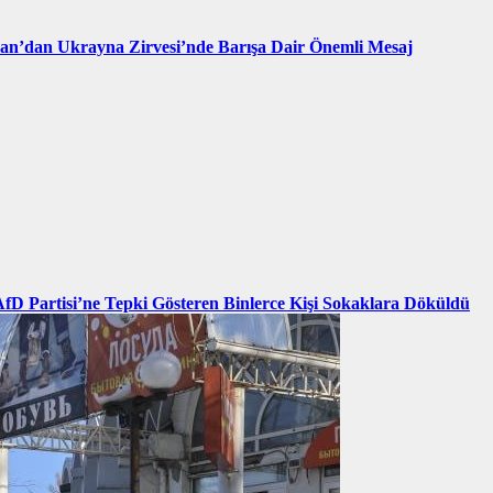
an’dan Ukrayna Zirvesi’nde Barışa Dair Önemli Mesaj
AfD Partisi’ne Tepki Gösteren Binlerce Kişi Sokaklara Döküldü