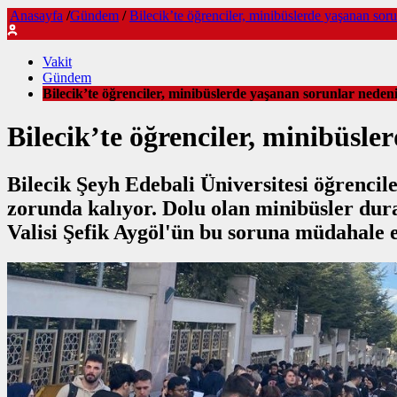
Anasayfa
/
Gündem
/
Bilecik’te öğrenciler, minibüslerde yaşanan sorun
Vakit
Gündem
Bilecik’te öğrenciler, minibüslerde yaşanan sorunlar nedeniy
Bilecik’te öğrenciler, minibüsle
Bilecik Şeyh Edebali Üniversitesi öğrencil
zorunda kalıyor. Dolu olan minibüsler dur
Valisi Şefik Aygöl'ün bu soruna müdahale et