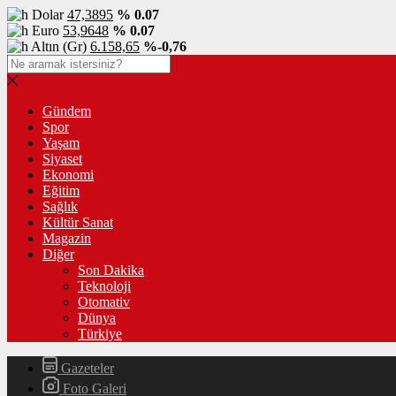
Dolar
47,3895
% 0.07
Euro
53,9648
% 0.07
Altın (Gr)
6.158,65
%-0,76
Gündem
Spor
Yaşam
Siyaset
Ekonomi
Eğitim
Sağlık
Kültür Sanat
Magazin
Diğer
Son Dakika
Teknoloji
Otomativ
Dünya
Türkiye
Gazeteler
Foto Galeri