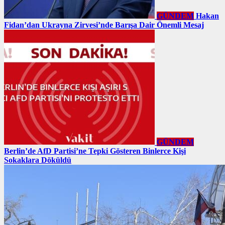
GÜNDEM
Hakan
Fidan’dan Ukrayna Zirvesi’nde Barışa Dair Önemli Mesaj
GÜNDEM
Berlin’de AfD Partisi’ne Tepki Gösteren Binlerce Kişi
Sokaklara Döküldü