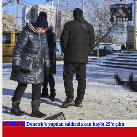
GÜNDEM
Donetsk’e yapılan saldırıda can kaybı 25’e çıktı