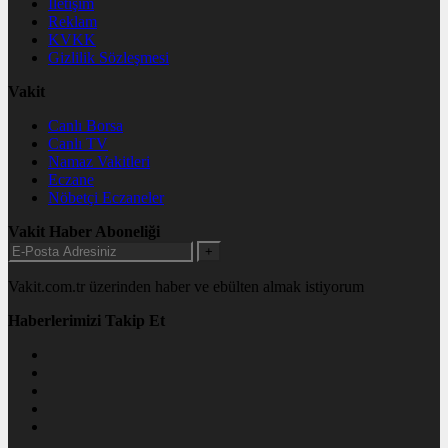
İletişim
Reklam
KVKK
Gizlilik Sözleşmesi
Vakit
Canlı Borsa
Canlı TV
Namaz Vakitleri
Eczane
Nöbetçi Eczaneler
Vakit Haber Aboneliği
+
Vakit.com.tr üzerinden haber ve ebülten almak istiyorum
Haberlerimizi Takip Et