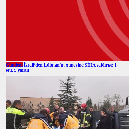
Gündem
İsrail’den Lübnan’ın güneyine SİHA saldırısı: 1
ölü, 5 yaralı