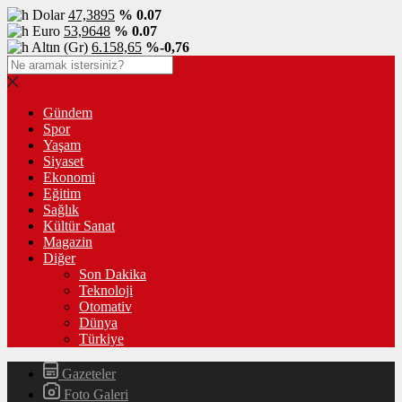
Dolar
47,3895
% 0.07
Euro
53,9648
% 0.07
Altın (Gr)
6.158,65
%-0,76
Gündem
Spor
Yaşam
Siyaset
Ekonomi
Eğitim
Sağlık
Kültür Sanat
Magazin
Diğer
Son Dakika
Teknoloji
Otomativ
Dünya
Türkiye
Gazeteler
Foto Galeri