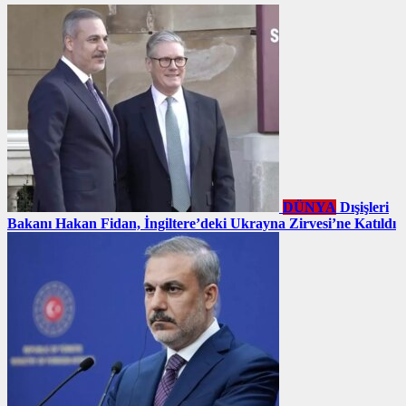
DÜNYA
Dışişleri
Bakanı Hakan Fidan, İngiltere’deki Ukrayna Zirvesi’ne Katıldı