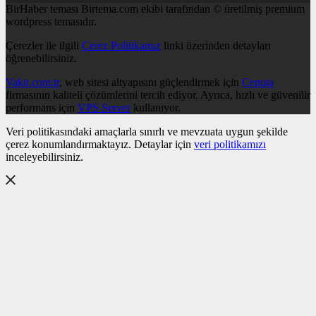
BirHaber teması Birtema.com ekibi tarafından © üretilmiş premium
wordpress temasıdır.
Çerezler ile ilgili
Çerez Politikamız
linki üzerinden detayları
öğrenebilirsiniz.
Vakit.com.tr
, web sitesi altyapısını güçlendirmek için
Cenuta
firmasının kaliteli çözümlerini tercih ediyor. Ayrıca, hızlı ve güvenilir
performans için
VPS Server
kullanıyor.
Veri politikasındaki amaçlarla sınırlı ve mevzuata uygun şekilde
çerez konumlandırmaktayız. Detaylar için
veri politikamızı
inceleyebilirsiniz.