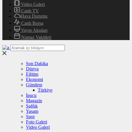
Video Galeri
Canlı TV
Hava Durumu
Canlı Borsa
Yayın Akışları
Namaz Vakitleri
Son Dakika
Dünya
Eğitim
Ekonomi
Gündem
Türkiye
İpucu
Magazin
Sağlık
Yaşam
Spor
Foto Galeri
Video Galeri