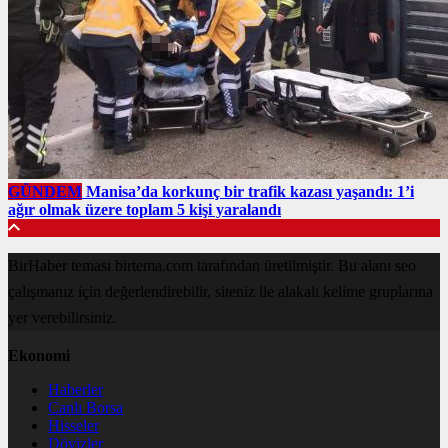
GÜNDEM
Manisa’da korkunç bir trafik kazası yaşandı: 1’i
ağır olmak üzere toplam 5 kişi yaralandı
BirHaber teması birtema.com tarafından üretilmiştir. Bu alanı seo
çalışmanız için değerlendirebilir, siteniz ile alakalı kelime gruplarına
yer verebilirsiniz.
Ekonomi
Haberler
Canlı Borsa
Hisseler
Dövizler