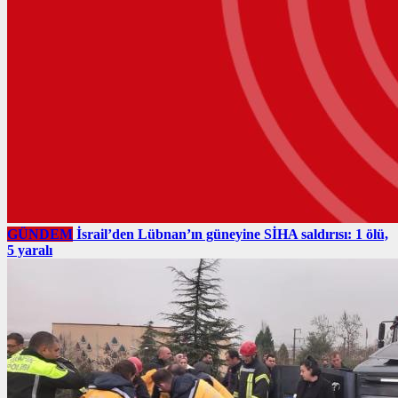
GÜNDEM
İsrail’den Lübnan’ın güneyine SİHA saldırısı: 1 ölü,
5 yaralı