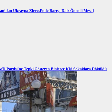
an’dan Ukrayna Zirvesi’nde Barışa Dair Önemli Mesaj
AfD Partisi’ne Tepki Gösteren Binlerce Kişi Sokaklara Döküldü