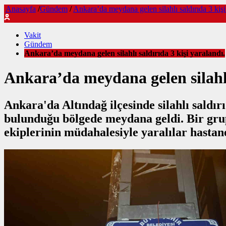
Anasayfa
/
Gündem
/
Ankara’da meydana gelen silahlı saldırıda 3 kişi
Vakit
Gündem
Ankara’da meydana gelen silahlı saldırıda 3 kişi yaralandı.
Ankara’da meydana gelen silahlı 
Ankara'da Altındağ ilçesinde silahlı saldır
bulunduğu bölgede meydana geldi. Bir grup g
ekiplerinin müdahalesiyle yaralılar hastaney