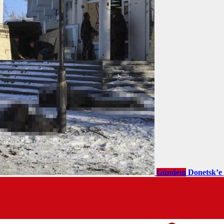
Gündem
Donetsk’e 