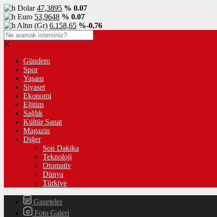
Dolar
47,3895
% 0.07
Euro
53,9648
% 0.07
Altın (Gr)
6.158,65
%-0,76
Gündem
Spor
Yaşam
Siyaset
Ekonomi
Eğitim
Sağlık
Kültür Sanat
Magazin
Diğer
Son Dakika
Teknoloji
Otomativ
Dünya
Türkiye
Gazeteler
Foto Galeri