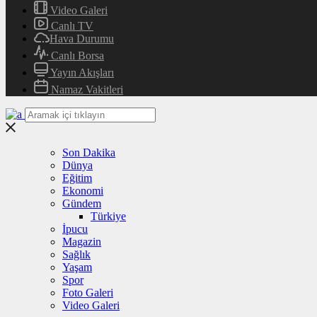
Video Galeri
Canlı TV
Hava Durumu
Canlı Borsa
Yayın Akışları
Namaz Vakitleri
Son Dakika
Dünya
Eğitim
Ekonomi
Gündem
Türkiye
İpucu
Magazin
Sağlık
Yaşam
Spor
Foto Galeri
Video Galeri