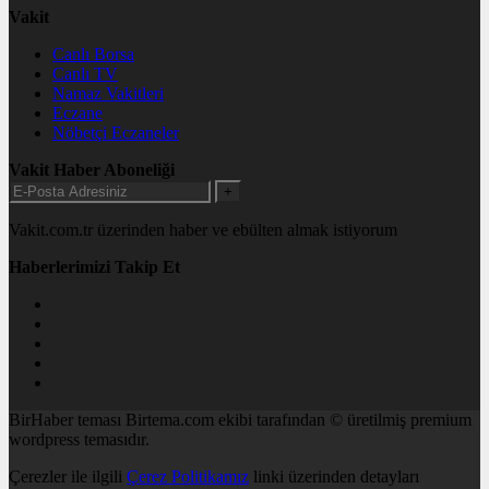
Vakit
Canlı Borsa
Canlı TV
Namaz Vakitleri
Eczane
Nöbetçi Eczaneler
Vakit Haber Aboneliği
+
Vakit.com.tr üzerinden haber ve ebülten almak istiyorum
Haberlerimizi Takip Et
BirHaber teması Birtema.com ekibi tarafından © üretilmiş premium
wordpress temasıdır.
Çerezler ile ilgili
Çerez Politikamız
linki üzerinden detayları