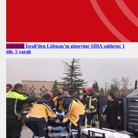
Gündem
İsrail’den Lübnan’ın güneyine SİHA saldırısı: 1
ölü, 5 yaralı