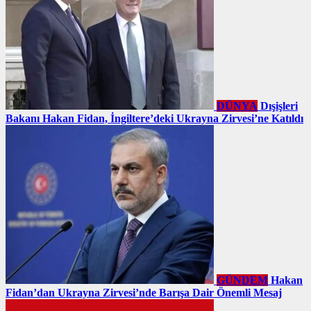
DÜNYA
Dışişleri
Bakanı Hakan Fidan, İngiltere’deki Ukrayna Zirvesi’ne Katıldı
GÜNDEM
Hakan
Fidan’dan Ukrayna Zirvesi’nde Barışa Dair Önemli Mesaj