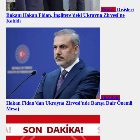
Dünya
Dışişleri
Bakanı Hakan Fidan, İngiltere’deki Ukrayna Zirvesi’ne
Katıldı
Gündem
Hakan Fidan’dan Ukrayna Zirvesi’nde Barışa Dair Önemli
Mesaj