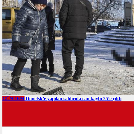
GÜNDEM
Donetsk’e yapılan saldırıda can kaybı 25’e çıktı