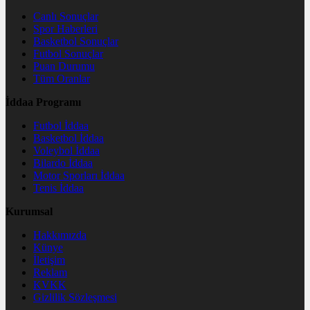
Canlı Sonuçlar
Spor Haberleri
Basketbol Sonuçlar
Futbol Sonuçlar
Puan Durumu
Tüm Oranlar
İddaa Programı
Futbol İddaa
Basketbol İddaa
Voleybol İddaa
Bilardo İddaa
Motor Sporları İddaa
Tenis İddaa
Kurumsal
Hakkımızda
Künye
İletişim
Reklam
KVKK
Gizlilik Sözleşmesi