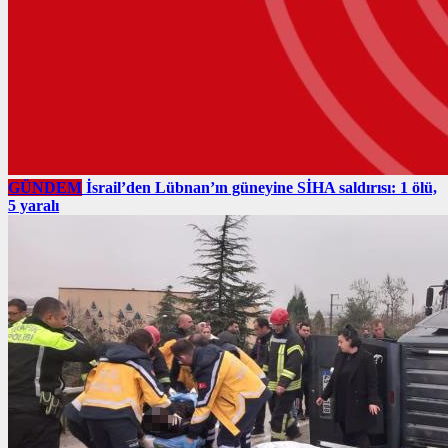
GÜNDEM
İsrail’den Lübnan’ın güneyine SİHA saldırısı: 1 ölü,
5 yaralı