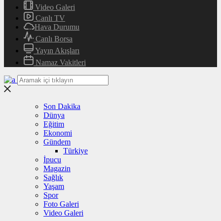
Video Galeri
Canlı TV
Hava Durumu
Canlı Borsa
Yayın Akışları
Namaz Vakitleri
Son Dakika
Dünya
Eğitim
Ekonomi
Gündem
Türkiye
İpucu
Magazin
Sağlık
Yaşam
Spor
Foto Galeri
Video Galeri