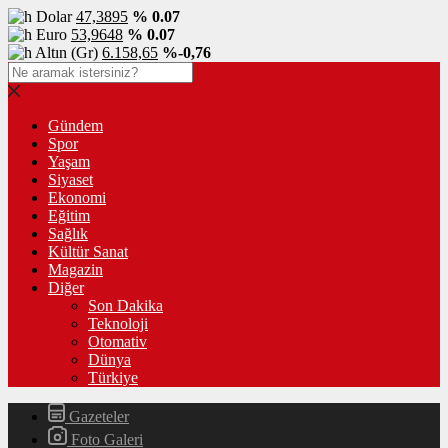
Dolar
47,3895
% 0.07
Euro
53,9648
% 0.07
Altın (Gr)
6.158,65
%-0,76
Gündem
Spor
Yaşam
Siyaset
Ekonomi
Eğitim
Sağlık
Kültür Sanat
Magazin
Diğer
Son Dakika
Teknoloji
Otomativ
Dünya
Türkiye
Gazeteler
Foto Galeri