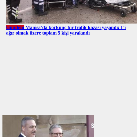
Gündem
Manisa’da korkunç bir trafik kazası yaşandı: 1’i
ağır olmak üzere toplam 5 kişi yaralandı