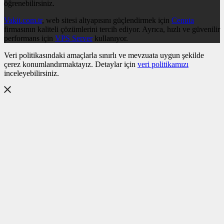
öğrenebilirsiniz.
Vakit.com.tr
, web sitesi altyapısını güçlendirmek için
Cenuta
firmasının kaliteli çözümlerini tercih ediyor. Ayrıca, hızlı ve güvenilir
performans için
VPS Server
kullanıyor.
Veri politikasındaki amaçlarla sınırlı ve mevzuata uygun şekilde
çerez konumlandırmaktayız. Detaylar için
veri politikamızı
inceleyebilirsiniz.