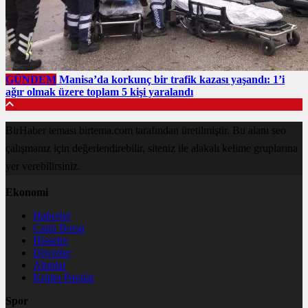
GÜNDEM
Manisa’da korkunç bir trafik kazası yaşandı: 1’i
ağır olmak üzere toplam 5 kişi yaralandı
BirHaber teması birtema.com tarafından üretilmiştir. Bu alanı seo
çalışmanız için değerlendirebilir, siteniz ile alakalı kelime gruplarına
yer verebilirsiniz.
Ekonomi
Haberler
Canlı Borsa
Hisseler
Dövizler
Altınlar
Kripto Paralar
Spor