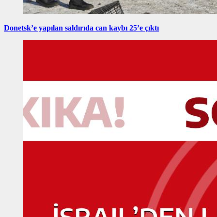
Donetsk’e yapılan saldırıda can kaybı 25’e çıktı