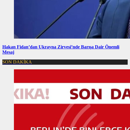
Hakan Fidan’dan Ukrayna Zirvesi’nde Barışa Dair Önemli
Mesaj
SON DAKİKA