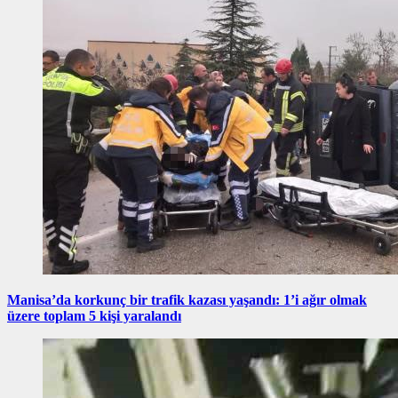
Manisa’da korkunç bir trafik kazası yaşandı: 1’i ağır olmak
üzere toplam 5 kişi yaralandı