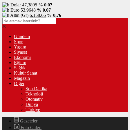
Dolar
47,3895
% 0.07
Euro
53,9648
% 0.07
Altın (Gr)
6.158,65
%-0,76
Gündem
Spor
Yaşam
Siyaset
Ekonomi
Eğitim
Sağlık
Kültür Sanat
Magazin
Diğer
Son Dakika
Teknoloji
Otomativ
Dünya
Türkiye
Gazeteler
Foto Galeri