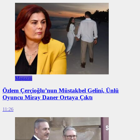
Magazin
Özlem Çerçioğlu’nun Müstakbel Gelini, Ünlü
Oyuncu Miray Daner Ortaya Çıktı
11:26