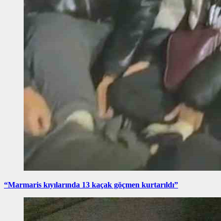
“Marmaris kıyılarında 13 kaçak göçmen kurtarıldı”