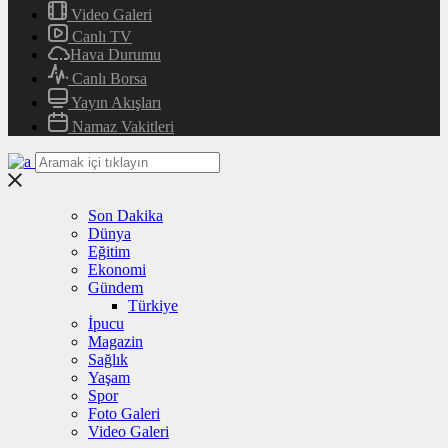
Video Galeri
Canlı TV
Hava Durumu
Canlı Borsa
Yayın Akışları
Namaz Vakitleri
Son Dakika
Dünya
Eğitim
Ekonomi
Gündem
Türkiye
İpucu
Magazin
Sağlık
Yaşam
Spor
Foto Galeri
Video Galeri