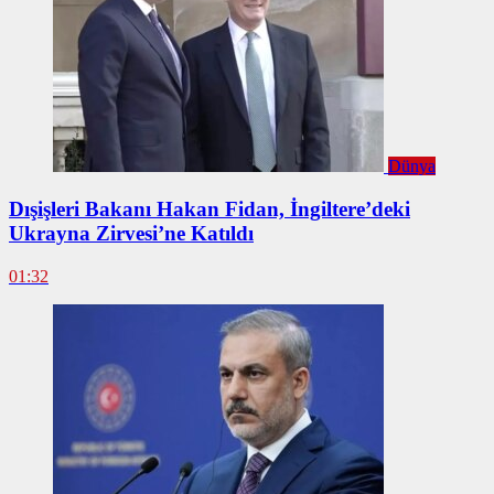
Dünya
Dışişleri Bakanı Hakan Fidan, İngiltere’deki
Ukrayna Zirvesi’ne Katıldı
01:32