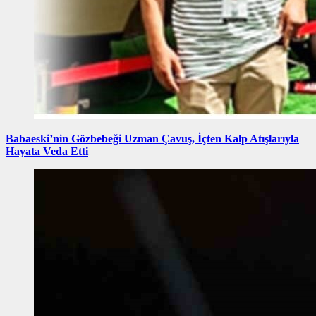
Babaeski’nin Gözbebeği Uzman Çavuş, İçten Kalp Atışlarıyla
Hayata Veda Etti