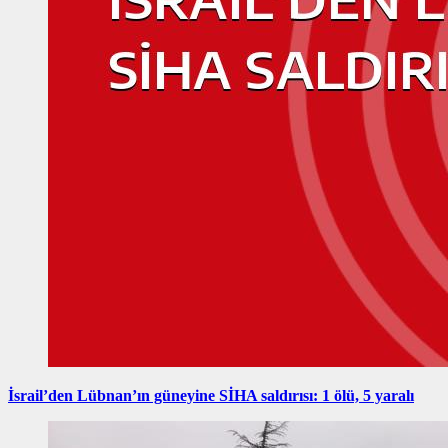
İsrail’den Lübnan’ın güneyine SİHA saldırısı: 1 ölü, 5 yaralı