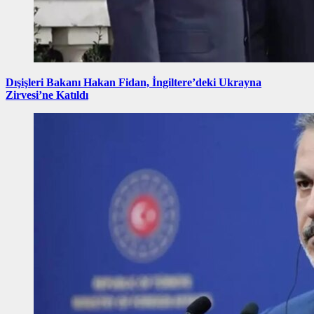
Dışişleri Bakanı Hakan Fidan, İngiltere’deki Ukrayna
Zirvesi’ne Katıldı