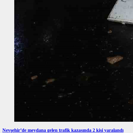
Nevşehir’de meydana gelen trafik kazasında 2 kişi yaralandı