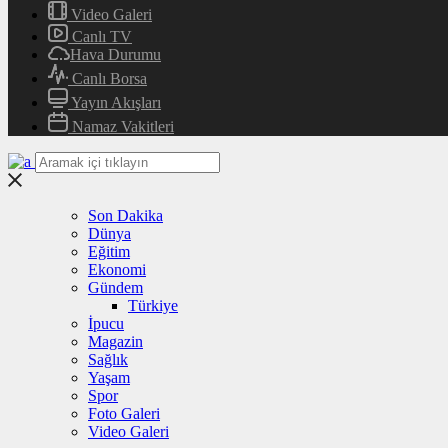
Video Galeri
Canlı TV
Hava Durumu
Canlı Borsa
Yayın Akışları
Namaz Vakitleri
Son Dakika
Dünya
Eğitim
Ekonomi
Gündem
Türkiye
İpucu
Magazin
Sağlık
Yaşam
Spor
Foto Galeri
Video Galeri