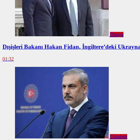
Dünya
Dışişleri Bakanı Hakan Fidan, İngiltere’deki Ukrayna
01:32
Gündem