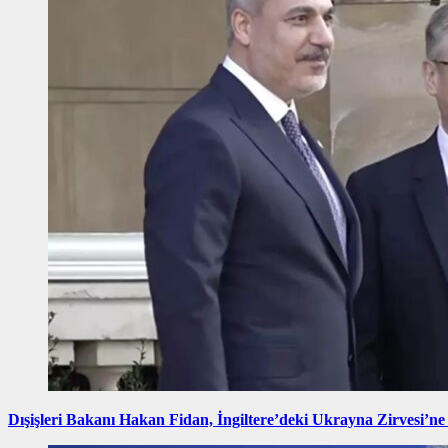
Dışişleri Bakanı Hakan Fidan, İngiltere’deki Ukrayna Zirvesi’ne 