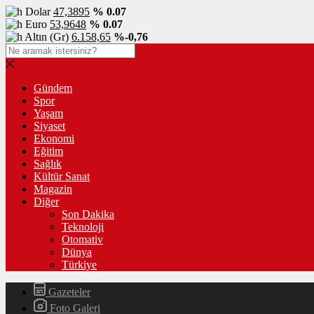
Dolar
47,3895
% 0.07
Euro
53,9648
% 0.07
Altın (Gr)
6.158,65
%-0,76
Gündem
Spor
Yaşam
Siyaset
Ekonomi
Eğitim
Sağlık
Kültür Sanat
Magazin
Diğer
Son Dakika
Teknoloji
Otomativ
Dünya
Türkiye
Gazeteler
Foto Galeri