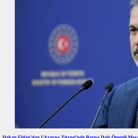
Hakan Fidan’dan Ukrayna Zirvesi’nde Barışa Dair Önemli Mes