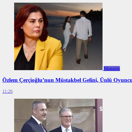
Magazin
Özlem Çerçioğlu’nun Müstakbel Gelini, Ünlü Oyunc
11:26