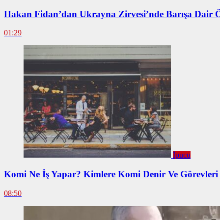
Hakan Fidan’dan Ukrayna Zirvesi’nde Barışa Dair 
01:29
İpucu
Komi Ne İş Yapar? Kimlere Komi Denir Ve Görevleri
08:50